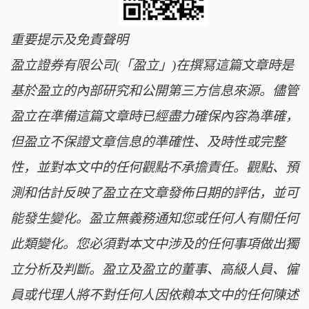
重要提示及免責聲明
盈立證券有限公司(「盈立」)在撰冩這篇文章時是
基於盈立的內部研究和公開第三方信息來源。儘管
盈立在準備這篇文章時已經盡力確保內容為準確，
但盈立不保證文章信息的準確性、及時性或完整
性，並對本文中的任何觀點不承擔責任。觀點、預
測和估計反映了盈立在文章發佈日期的評估，並可
能發生變化。盈立無義務通知您或任何人有關任何
此類變化。您必須對本文中涉及的任何事項做出獨
立分析及判斷。盈立及盈立的董事、高級人員、僱
員或代理人將不對任何人因依賴本文中的任何陳述