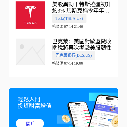
美股異動丨特斯拉盤初升
約3% 馬斯克稱今年年底
會有‘史詩級震撼’的演示
Tesla(TSLA.US)
格隆匯 07-14 21:46
巴克萊：美國對歐盟徵收
關稅將再次考驗美股韌性
巴克莱银行(BCS.US)
格隆匯 07-14 19:00
輕鬆入門

投資財富增值
開戶