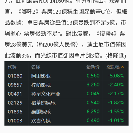
元，此前最高預測到160億。有分析指出，短期而
言，《哪吒2》票房120億穩坐國產動畫C位，但細
品數據：單日票房從峯值13億暴跌到不足5億，市
場擔心“票房後勁不足”。對比漫威，《復聯4》票
房28億美元（約200億人民幣），迪士尼市值僅因
此波動3%，而光線市值卻因單片翻3倍。(格隆匯)