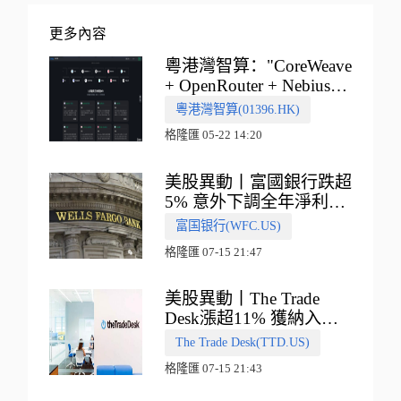
更多內容
粵港灣智算："CoreWeave
+ OpenRouter + Nebius"
多向融合的中國智算新範
粵港灣智算(01396.HK)
式
格隆匯 05-22 14:20
美股異動丨富國銀行跌超
5% 意外下調全年淨利息
收入指引
富国银行(WFC.US)
格隆匯 07-15 21:47
美股異動丨The Trade
Desk漲超11% 獲納入標
普500指數
The Trade Desk(TTD.US)
格隆匯 07-15 21:43