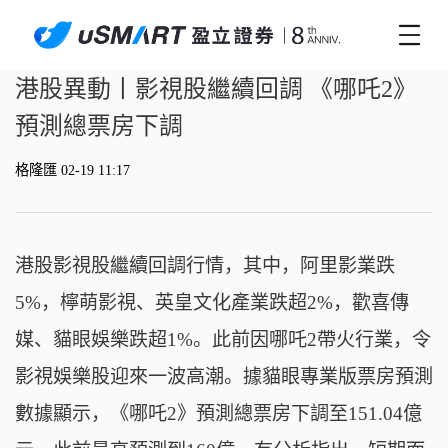
港股異動丨影視股繼續回調 《哪吒2》
預測總票房下調
格隆匯 02-19 11:17
港股影視股繼續回調行情，其中，阿里影業跌
5%，檸萌影視、英皇文化產業跌超2%，歡喜傳
媒、貓眼娛樂跌超1%。此前因哪吒2帶火行業，令
影視娛樂股迎來一波高潮。據貓眼專業版票房預測
數據顯示，《哪吒2》預測總票房下調至151.04億