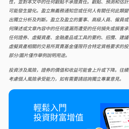
性，並對本文中的任何觀點不承擔責任。觀點、預測和估計
可能發生變化。盈立無義務通知您或任何人有關任何此類變
出獨立分析及判斷。盈立及盈立的董事、高級人員、僱員或
何陳述或文章內容中的任何遺漏而遭受的任何損失或損害承
任何證券、虛擬資產、金融產品或工具的要約、招攬、建議
虛擬資產相關的交易所買賣基金僅限符合特定資格要求的投
部分/圖片僅作舉例說明用途。
投資涉及風險，證券的價值和收益可能會上升或下降。往績
考慮個人風險承受能力，如有需要請諮詢獨立專業意見。
輕鬆入門

投資財富增值