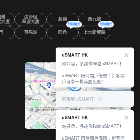
鑼灣
尖沙咀
啟德
西九龍
富大廈
華源大廈
即將對外
即將對外
門
落馬洲
旺角
上水新豐路
uSMART HK
你好😊，多謝你聯絡uSMART！
室
uSMART 限時開戶優惠︰新客開
戶可享一世美股免佣^
回覆至 uSMART HK
uSMART HK
你好😊，多謝你聯絡uSMART！
uSMART 限時開戶優惠︰新客開