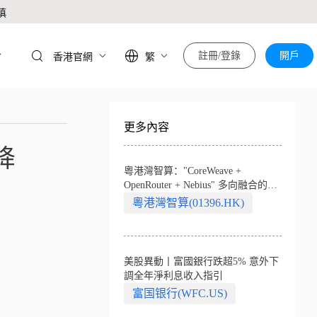
慎
於
註冊/登錄
開戶
香港官網
繁
更多內容
降
粵港灣智算："CoreWeave +
OpenRouter + Nebius" 多向融合的中
國智算新範式
粵港灣智算(01396.HK)
美股異動丨富國銀行跌超5% 意外下
調全年淨利息收入指引
富国银行(WFC.US)