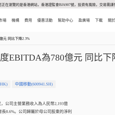
您正在瀏覽的是香港網站，香港證監會BJA907號，投資有風險，交易需謹
市場
機構
費用
優惠活動
幫助中心
盈廣場
下載
關
0億元 同比下降2.3%
季度EBITDA為780億元 同比下
HK)
中國移動(600941.SH)
季度，公司主營業務收入為人民幣2,193億
增長8.6%。公司歸屬於母公司股東的淨利