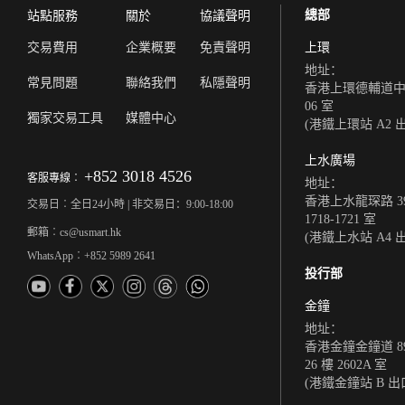
總部
站點服務
關於
協議聲明
交易費用
企業概要
免責聲明
上環
地址：
常見問題
聯絡我們
私隱聲明
香港上環德輔道中 308
06 室
獨家交易工具
媒體中心
(港鐵上環站 A2 
上水廣場
+852 3018 4526
客服專線︰
地址：
香港上水龍琛路 39
交易日︰全日24小時 | 非交易日：9:00-18:00
1718-1721 室
郵箱︰cs@usmart.hk
(港鐵上水站 A4 
WhatsApp︰+852 5989 2641
投行部
金鐘
地址：
香港金鐘金鐘道 8
26 樓 2602A 室
(港鐵金鐘站 B 出