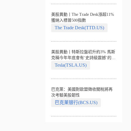
美股異動丨The Trade Desk漲超11%
獲納入標普500指數
The Trade Desk(TTD.US)
美股異動丨特斯拉盤初升約3% 馬斯
克稱今年年底會有‘史詩級震撼’的演
示
Tesla(TSLA.US)
巴克萊：美國對歐盟徵收關稅將再
次考驗美股韌性
巴克莱银行(BCS.US)