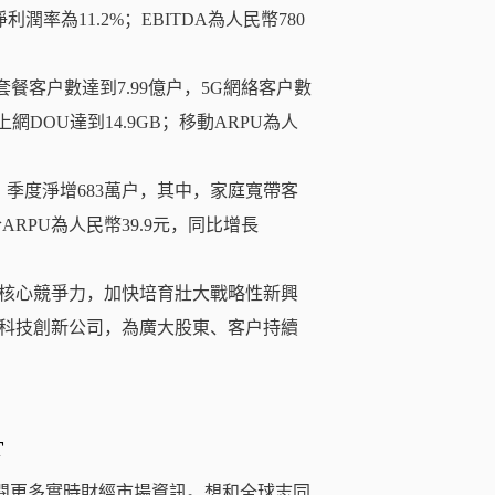
潤率為11.2%；EBITDA為人民幣780
。
G套餐客户數達到7.99億户，5G網絡客户數
網DOU達到14.9GB；移動ARPU為人
億户，季度淨增683萬户，其中，家庭寬帶客
ARPU為人民幣39.9元，同比增長
核心競爭力，加快培育壯大戰略性新興
科技創新公司，為廣大股東、客户持續
T
閱更多實時財經市場資訊。想和全球志同