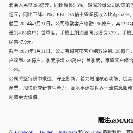
潤為人民幣296億元，同比增長5.5%，歸屬於母公司股東的淨利
億元，同比下降2.3%；EBITDA佔主營業務收入比為35.6%
截至 2024年3月31日，公司移動客户總數9.96億户，其中5
達到4.88億户；首季度，手機上網流量同比增長3.3%，手機上
民幣47.9元。
截至 2024年3月31日，公司有線寬帶客户總數達到3.05
户達到2.69億户，季度淨增528萬户；首季度，家庭客户綜合
1.8%。
公司將堅持穩中求進、守正創新，着力增強核心功能、提高
產業，加快形成新質生產力，高水平建設世界一流信息服務
創造更大價值。
關注uSMAR
在
Facebook
，
Twitter
，
Instagram
和
YouTube
追蹤我們，查