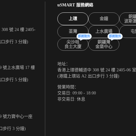
uSMART 服務網絡
銅
上環
金鐘
波斯
 號 24 樓 2405-
荃灣
上水廣場
屯
即將對外
即將對外
出口步行 3 分鐘)
尖沙咀
銅鑼灣
良士大廈
金堡中心
地址：
 號上水廣場 17 樓
香港上環德輔道中 308 號 24 樓 2405-06 
(港鐵上環站 A2 出口步行 3 分鐘)
出口步行 5 分鐘)
營業時間：
交易日: 09:00 - 18:00
非交易日: 休息
9 號力寶中心一座
口步行 3 分鐘)