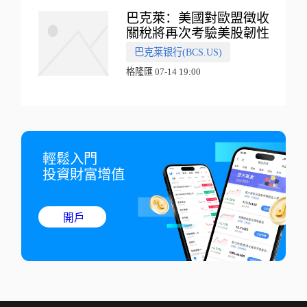
巴克萊：美國對歐盟徵收
關稅將再次考驗美股韌性
巴克莱银行(BCS.US)
格隆匯 07-14 19:00
輕鬆入門

投資財富增值
開戶