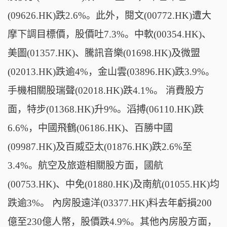
(09626.HK)跌2.6%。此外，閱文(00772.HK)遭大
摩下調目標價，股價吐7.3%。中軟(00354.HK)、
美圖(01357.HK)、騰訊音樂(01698.HK)及微盟
(02013.HK)跌逾4%，金山雲(03896.HK)跌3.9%。
手機相關股瑞聲(02018.HK)跌4.1%。 消費股方
面，特步(01368.HK)升9%。滔搏(06110.HK)跌
6.6%，中國飛鶴(06186.HK)、百勝中國
(09987.HK)及百威亞太(01876.HK)跌2.6%至
3.4%。航空及旅遊相關股方面，國航
(00753.HK)、中免(01880.HK)及南航(01055.HK)均
跌逾3%。 內房股遠洋(03377.HK)料去年虧損200
億至230億人幣，股價跌4.9%。其他內房股方面，