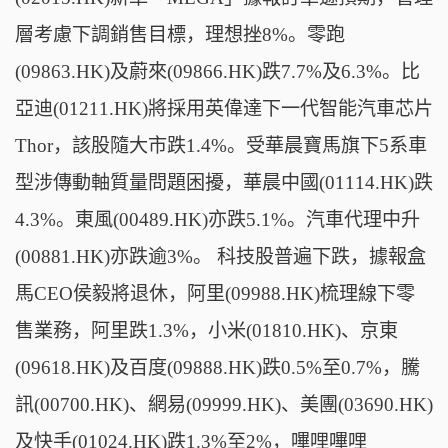
層考慮下調銷售目標，理想挫8%。零跑
(09863.HK)及蔚來(09866.HK)跌7.7%及6.3%。比
亞迪(01211.HK)將採用英偉達下一代智能汽車芯片
Thor，該股隨大市跌1.4%。受華晨寶馬旗下5系車
型涉傳動軸質量問題困擾，華晨中國(01114.HK)跌
4.3%。東風(00489.HK)亦跌5.1%。汽車代理中升
(00881.HK)亦跌逾3%。 科技股普遍下跌，據報盒
馬CEO侯毅將退休，阿里(09988.HK)梳理線下零
售業務，阿里跌1.3%，小米(01810.HK)、京東
(09618.HK)及百度(09888.HK)跌0.5%至0.7%，騰
訊(00700.HK)、網易(09999.HK)、美團(03690.HK)
及快手(01024.HK)跌1.3%至2%，嗶哩嗶哩