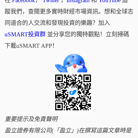
在
Facebook
，
Twitter
，
Instagram
和
YouTube
追
蹤我們，查閱更多實時財經市場資訊。想和全球志
同道合的人交流和發現投資的樂趣？加入
uSMART投資群
並分享您的獨特觀點！立刻掃碼
下載uSMART APP！
重要提示及免責聲明
盈立證券有限公司(「盈立」)在撰冩這篇文章時是