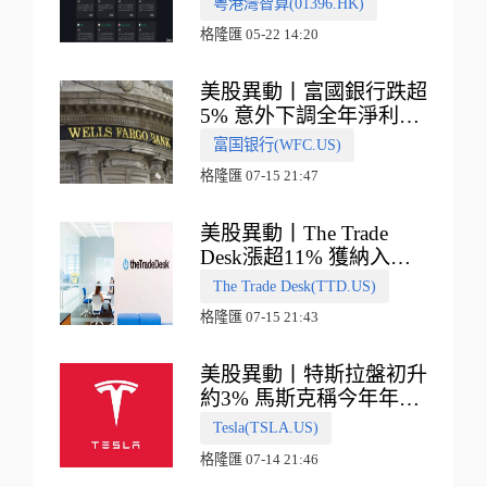
粵港灣智算(01396.HK)
式
格隆匯 05-22 14:20
美股異動丨富國銀行跌超
5% 意外下調全年淨利息
收入指引
富国银行(WFC.US)
格隆匯 07-15 21:47
美股異動丨The Trade
Desk漲超11% 獲納入標
普500指數
The Trade Desk(TTD.US)
格隆匯 07-15 21:43
美股異動丨特斯拉盤初升
約3% 馬斯克稱今年年底
會有‘史詩級震撼’的演示
Tesla(TSLA.US)
格隆匯 07-14 21:46