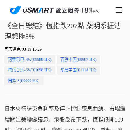
《全日總結》恆指跌207點 藥明系捱沽
理想挫8%
阿思達克 03-19 16:29
阿里巴巴-SW(09988.HK)
百胜中国(09987.HK)
腾讯音乐-SW(01698.HK)
华晨中国(01114.HK)
网易-S(09999.HK)
日本央行結束負利率及停止控制孳息曲線，市場繼
續關注美聯儲議息。港股反覆下跌，恆指低開109