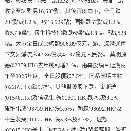
點，初段跌245點一度低見16,492點後，跌幅一度
收窄至54點見16,682點，其後再度向下，全日跌
207點或1.2%，收16,529點；國指跌67點或1.2%，
收5,780點；恆生科技指數跌65點或1.8%，報3,528
點。大市全日成交總額906.89億元，滬、深港通南
下交易淨流入43.86億及42.37億元人民幣。 藥明康
德(02359.HK)去年純利增21%，兩募投項目延期兩
年至2025年底，全日股價跌7.5%，同系藥明生物
(02269.HK)跌5.7%。其他醫藥股下跌，金斯瑞
(01548.HK)及信達生物(01801.HK)跌7%及8.3%，
康龍化成(03759.HK)跌5.6%，翰森(03692.HK)及
中生製藥(01177.HK)跌3.3%及3.7%。 理想
(02015.HK)新車「MEGA」據報訂單遜預期，管理