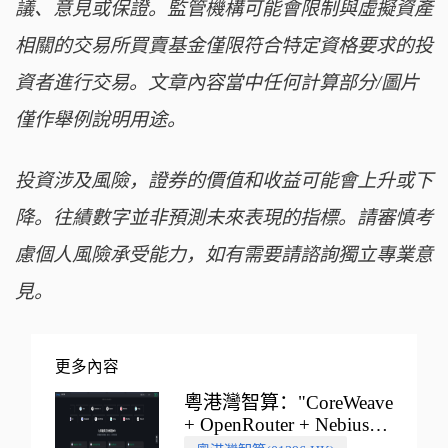
議、意見或保證。監管機構可能會限制與虛擬資產
相關的交易所買賣基金僅限符合特定資格要求的投
資者進行交易。文章內容當中任何計算部分/圖片
僅作舉例說明用途。
投資涉及風險，證券的價值和收益可能會上升或下
降。往績數字並非預測未來表現的指標。請審慎考
慮個人風險承受能力，如有需要請諮詢獨立專業意
見。
更多內容
粵港灣智算："CoreWeave
+ OpenRouter + Nebius"
多向融合的中國智算新範