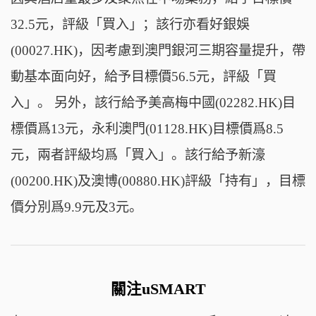
32.5元，評級「買入」；該行亦看好銀娛
(00027.HK)，因考慮到澳門銀河三期容量提升，帶
動基本面向好，給予目標價56.5元，評級「買
入」。 另外，該行給予美高梅中國(02282.HK)目
標價爲13元，永利澳門(01128.HK)目標價爲8.5
元，兩者評級均爲「買入」。該行給予新濠
(00200.HK)及澳博(00880.HK)評級「持有」，目標
價分別爲9.9元及3元。
關注uSMART