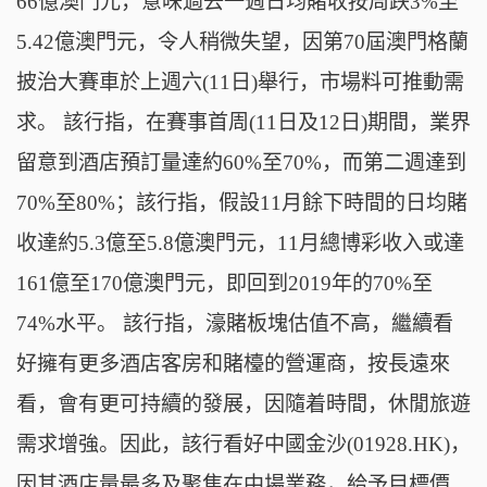
66億澳門元，意味過去一週日均賭收按周跌3%至
5.42億澳門元，令人稍微失望，因第70屆澳門格蘭
披治大賽車於上週六(11日)舉行，市場料可推動需
求。 該行指，在賽事首周(11日及12日)期間，業界
留意到酒店預訂量達約60%至70%，而第二週達到
70%至80%；該行指，假設11月餘下時間的日均賭
收達約5.3億至5.8億澳門元，11月總博彩收入或達
161億至170億澳門元，即回到2019年的70%至
74%水平。 該行指，濠賭板塊估值不高，繼續看
好擁有更多酒店客房和賭檯的營運商，按長遠來
看，會有更可持續的發展，因隨着時間，休閒旅遊
需求增強。因此，該行看好中國金沙(01928.HK)，
因其酒店量最多及聚焦在中場業務，給予目標價