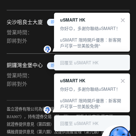
uSMART HK
尖沙咀良士大廈
即將對外
你好😊，多謝你聯絡uSMART！
營業時間：
uSMART 限時開戶優惠︰新客開
即將對外
戶可享一世美股免佣^
回覆至 uSMART HK
銅鑼灣金堡中心
即將對外
營業時間：
uSMART HK
即將對外
你好😊，多謝你聯絡uSMART！
uSMART 限時開戶優惠︰新客開
戶可享一世美股免佣^
盈立證券有限公司為香港證監會持牌法團（中央編號：
BJA907），持有證券交易（第一類） 、期貨合約交易(第二類) 、
回覆至 uSMART HK
就證券提供意見（第四類） 、就期貨合約提供意見(第五類) 、就機
構融資提供意見（第六類）及提供資產管理（第九類）牌照。