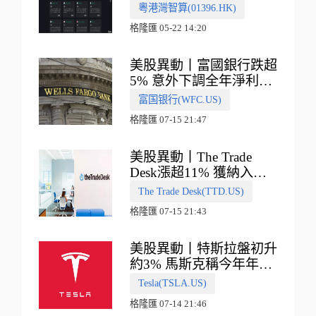
多向融合的中國智算新範
粵港灣智算(01396.HK)
式
格隆匯 05-22 14:20
美股異動丨富國銀行跌超
5% 意外下調全年淨利息
收入指引
富国银行(WFC.US)
格隆匯 07-15 21:47
美股異動丨The Trade
Desk漲超11% 獲納入標
普500指數
The Trade Desk(TTD.US)
格隆匯 07-15 21:43
美股異動丨特斯拉盤初升
約3% 馬斯克稱今年年底
會有‘史詩級震撼’的演示
Tesla(TSLA.US)
格隆匯 07-14 21:46