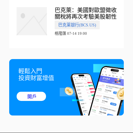
巴克萊：美國對歐盟徵收
關稅將再次考驗美股韌性
巴克莱银行(BCS.US)
格隆匯 07-14 19:00
輕鬆入門

投資財富增值
開戶