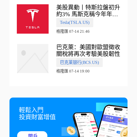
美股異動丨特斯拉盤初升
約3% 馬斯克稱今年年底
會有‘史詩級震撼’的演示
Tesla(TSLA.US)
格隆匯 07-14 21:46
巴克萊：美國對歐盟徵收
關稅將再次考驗美股韌性
巴克莱银行(BCS.US)
格隆匯 07-14 19:00
輕鬆入門

投資財富增值
開戶