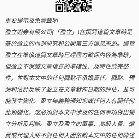
重要提示及免責聲明
盈立證券有限公司(「盈立」)在撰冩這篇文章時是
基於盈立的內部研究和公開第三方信息來源。儘管
盈立在準備這篇文章時已經盡力確保內容為準確，
但盈立不保證文章信息的準確性、及時性或完整
性，並對本文中的任何觀點不承擔責任。觀點、預
測和估計反映了盈立在文章發佈日期的評估，並可
能發生變化。盈立無義務通知您或任何人有關任何
此類變化。您必須對本文中涉及的任何事項做出獨
立分析及判斷。盈立及盈立的董事、高級人員、僱
員或代理人將不對任何人因依賴本文中的任何陳述