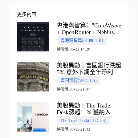
更多內容
粵港灣智算："CoreWeave
+ OpenRouter + Nebius"
多向融合的中國智算新範
粵港灣智算(01396.HK)
式
格隆匯 05-22 14:20
美股異動丨富國銀行跌超
5% 意外下調全年淨利息
收入指引
富国银行(WFC.US)
格隆匯 07-15 21:47
美股異動丨The Trade
Desk漲超11% 獲納入標
普500指數
The Trade Desk(TTD.US)
格隆匯 07-15 21:43