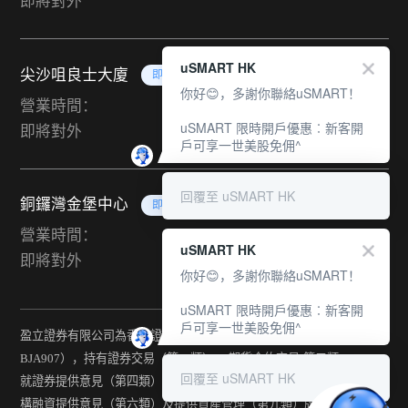
即將對外
uSMART HK
尖沙咀良士大廈
即將對外
你好😊，多謝你聯絡uSMART！
營業時間：
uSMART 限時開戶優惠︰新客開
即將對外
戶可享一世美股免佣^
回覆至 uSMART HK
銅鑼灣金堡中心
即將對外
營業時間：
uSMART HK
即將對外
你好😊，多謝你聯絡uSMART！
uSMART 限時開戶優惠︰新客開
戶可享一世美股免佣^
盈立證券有限公司為香港證監會持牌法團（中央編號：
BJA907），持有證券交易（第一類） 、期貨合約交易(第二類) 、
回覆至 uSMART HK
就證券提供意見（第四類） 、就期貨合約提供意見(第五類) 、就機
構融資提供意見（第六類）及提供資產管理（第九類）牌照。