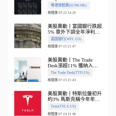
多向融合的中國智算新範
粵港灣智算(01396.HK)
式
格隆匯 05-22 14:20
美股異動丨富國銀行跌超
5% 意外下調全年淨利息
收入指引
富国银行(WFC.US)
格隆匯 07-15 21:47
美股異動丨The Trade
Desk漲超11% 獲納入標
普500指數
The Trade Desk(TTD.US)
格隆匯 07-15 21:43
美股異動丨特斯拉盤初升
約3% 馬斯克稱今年年底
會有‘史詩級震撼’的演示
Tesla(TSLA.US)
格隆匯 07-14 21:46