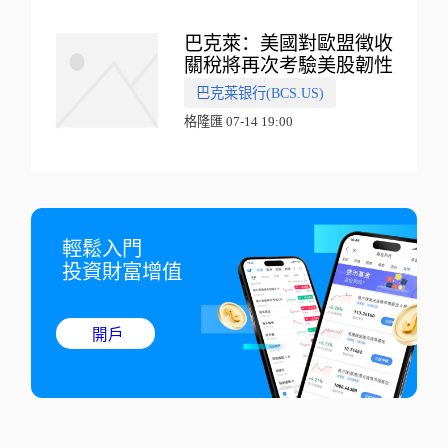
巴克萊：美國對歐盟徵收
關稅將再次考驗美股韌性
巴克莱银行(BCS.US)
格隆匯 07-14 19:00
輕鬆入門

投資財富增值
開戶