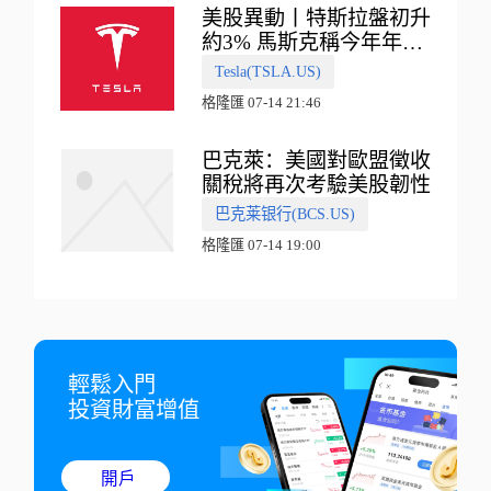
美股異動丨特斯拉盤初升
約3% 馬斯克稱今年年底
會有‘史詩級震撼’的演示
Tesla(TSLA.US)
格隆匯 07-14 21:46
巴克萊：美國對歐盟徵收
關稅將再次考驗美股韌性
巴克莱银行(BCS.US)
格隆匯 07-14 19:00
輕鬆入門

投資財富增值
開戶