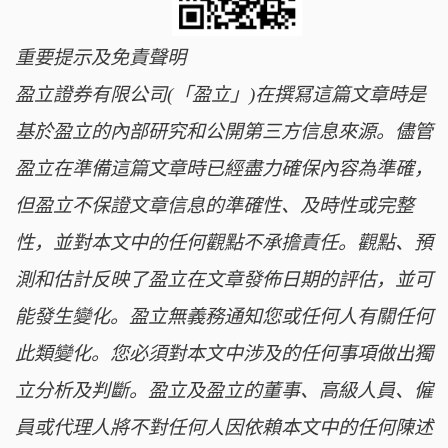
重要提示及免責聲明
盈立證券有限公司(「盈立」)在撰冩這篇文章時是
基於盈立的內部研究和公開第三方信息來源。儘管
盈立在準備這篇文章時已經盡力確保內容為準確，
但盈立不保證文章信息的準確性、及時性或完整
性，並對本文中的任何觀點不承擔責任。觀點、預
測和估計反映了盈立在文章發佈日期的評估，並可
能發生變化。盈立無義務通知您或任何人有關任何
此類變化。您必須對本文中涉及的任何事項做出獨
立分析及判斷。盈立及盈立的董事、高級人員、僱
員或代理人將不對任何人因依賴本文中的任何陳述