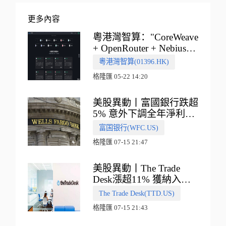
更多內容
粵港灣智算："CoreWeave
+ OpenRouter + Nebius"
多向融合的中國智算新範
粵港灣智算(01396.HK)
式
格隆匯 05-22 14:20
美股異動丨富國銀行跌超
5% 意外下調全年淨利息
收入指引
富国银行(WFC.US)
格隆匯 07-15 21:47
美股異動丨The Trade
Desk漲超11% 獲納入標
普500指數
The Trade Desk(TTD.US)
格隆匯 07-15 21:43