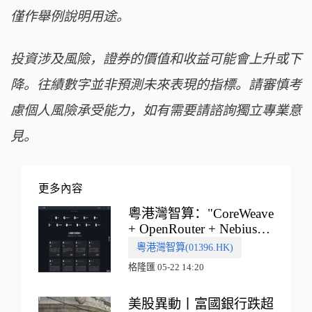
僅作舉例說明用途。
投資涉及風險，證券的價值和收益可能會上升或下
降。往績數字並非預測未來表現的指標。請審慎考
慮個人風險承受能力，如有需要請諮詢獨立專業意
見。
更多內容
粵港灣智算："CoreWeave
+ OpenRouter + Nebius"
多向融合的中國智算新範
粵港灣智算(01396.HK)
式
格隆匯 05-22 14:20
美股異動丨富國銀行跌超