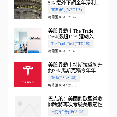
5% 意外下調全年淨利息
收入指引
富国银行(WFC.US)
格隆匯 07-15 21:47
美股異動丨The Trade
Desk漲超11% 獲納入標
普500指數
The Trade Desk(TTD.US)
格隆匯 07-15 21:43
美股異動丨特斯拉盤初升
約3% 馬斯克稱今年年底
會有‘史詩級震撼’的演示
Tesla(TSLA.US)
格隆匯 07-14 21:46
巴克萊：美國對歐盟徵收
關稅將再次考驗美股韌性
巴克莱银行(BCS.US)