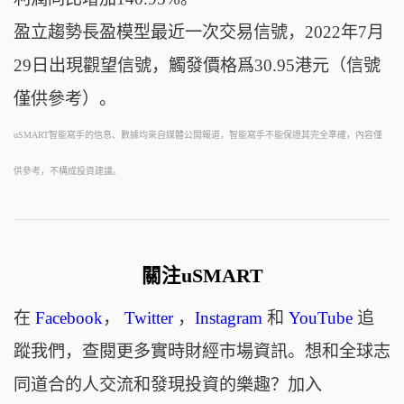
盈立趨勢長盈模型最近一次交易信號，2022年7月
29日出現觀望信號，觸發價格爲30.95港元（信號
僅供參考）。
uSMART智能寫手的信息、數據均來自媒體公開報道，智能寫手不能保證其完全準確，內容僅
供參考，不構成投資建議。
關注uSMART
在
Facebook
，
Twitter
，
Instagram
和
YouTube
追
蹤我們，查閱更多實時財經市場資訊。想和全球志
同道合的人交流和發現投資的樂趣？加入