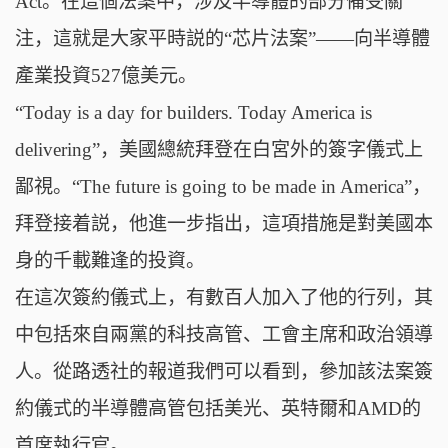
Act。在這個法案中，涉及半導體的部分備受關
注，這就是大家平時説的“芯片法案”——向半導體
產業投資527億美元。
“Today is a day for builders. Today America is
delivering”，美國總統拜登在白宮外的簽字儀式上
鄙視。“The future is going to be made in America”，
拜登接着説，他進一步指出，這項措施是對美國本
身的千載難逢的投資。
在這次簽約儀式上，有數百人加入了他的行列，其
中包括來自兩黨的科技高管、工會主席和政治領導
人。從路透社的報道我們可以看到，參加該法案簽
約儀式的半導體高管包括美光、英特爾和AMD的
首席執行官。