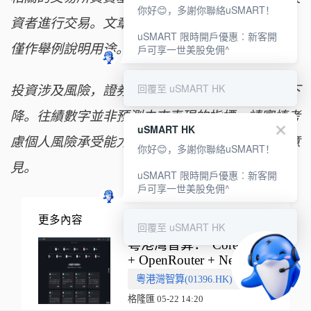
你好😊，多謝你聯絡uSMART！
資者進行交易。文章內容當中任何計算部分/圖片
uSMART 限時開戶優惠︰新客開
僅作舉例說明用途。
戶可享一世美股免佣^
回覆至 uSMART HK
投資涉及風險，證券的價值和收益可能會上升或下
降。往績數字並非預測未來表現的指標。請審慎考
uSMART HK
慮個人風險承受能力，如有需要請諮詢獨立專業意
你好😊，多謝你聯絡uSMART！
見。
uSMART 限時開戶優惠︰新客開
戶可享一世美股免佣^
更多內容
回覆至 uSMART HK
粵港灣智算："CoreWeave
+ OpenRouter + Nebius"
多向融合的中國智算新範
粵港灣智算(01396.HK)
式
格隆匯 05-22 14:20