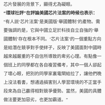
芯片發展的背景下，顯得尤為礙眼。
“環球社評”在評論美國芯片法案的時候也表示：
“有人説‘芯片法案’是美國版‘舉國體制’的產物。需
要強調的是，它與中國立足於科技自立自強的‘舉
國體制’存在根本不同。‘芯片法案’的一個重點方向
是給潛在競爭對手使絆子，反映了美國面對中國時
越來越嚴重的不自信所導致的卑劣心理。有點像一
個班上的同學都在各自複習備考，其中一個人卻起
了壞心眼，把別的同學家裏電閘給拉了，讓他們晚
上沒法看書，想通過損害別人學習環境的不正當手
段來為自己贏得相對競爭優勢。當然，美國的具體
做法要更加惡劣，也更加霸道。”