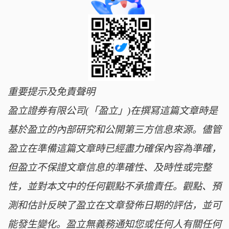
重要提示及免責聲明
盈立證券有限公司(「盈立」)在撰冩這篇文章時是
基於盈立的內部研究和公開第三方信息來源。儘管
盈立在準備這篇文章時已經盡力確保內容為準確，
但盈立不保證文章信息的準確性、及時性或完整
性，並對本文中的任何觀點不承擔責任。觀點、預
測和估計反映了盈立在文章發佈日期的評估，並可
能發生變化。盈立無義務通知您或任何人有關任何