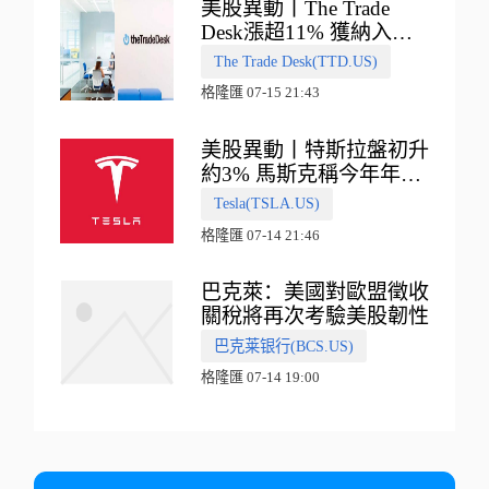
美股異動丨The Trade
Desk漲超11% 獲納入標
普500指數
The Trade Desk(TTD.US)
格隆匯 07-15 21:43
美股異動丨特斯拉盤初升
約3% 馬斯克稱今年年底
會有‘史詩級震撼’的演示
Tesla(TSLA.US)
格隆匯 07-14 21:46
巴克萊：美國對歐盟徵收
關稅將再次考驗美股韌性
巴克莱银行(BCS.US)
格隆匯 07-14 19:00