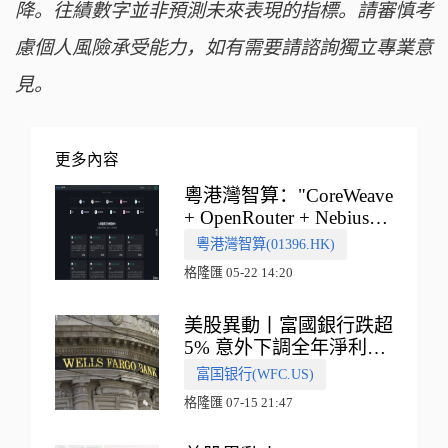
降。往績數字並非預測未來表現的指標。請審慎考
慮個人風險承受能力，如有需要請諮詢獨立專業意
見。
更多內容
粵港灣智算："CoreWeave
+ OpenRouter + Nebius"
多向融合的中國智算新範
粵港灣智算(01396.HK)
式
格隆匯 05-22 14:20
美股異動丨富國銀行跌超
5% 意外下調全年淨利息
收入指引
富国银行(WFC.US)
格隆匯 07-15 21:47