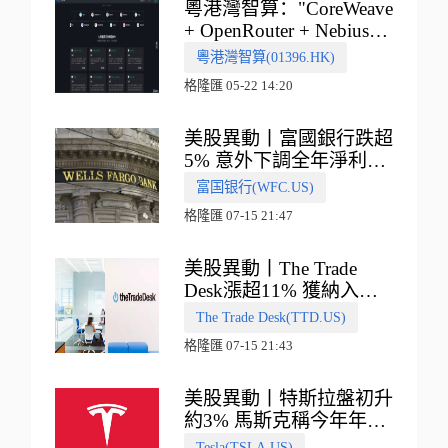
粵港灣智算："CoreWeave
+ OpenRouter + Nebius"
多向融合的中國智算新範
粵港灣智算(01396.HK)
式
格隆匯 05-22 14:20
美股異動丨富國銀行跌超
5% 意外下調全年淨利息
收入指引
富国银行(WFC.US)
格隆匯 07-15 21:47
美股異動丨The Trade
Desk漲超11% 獲納入標
普500指數
The Trade Desk(TTD.US)
格隆匯 07-15 21:43
美股異動丨特斯拉盤初升
約3% 馬斯克稱今年年底
會有‘史詩級震撼’的演示
Tesla(TSLA.US)