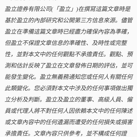
盈立證券有限公司(「盈立」)在撰冩這篇文章時是
基於盈立的內部研究和公開第三方信息來源。儘管
盈立在準備這篇文章時已經盡力確保內容為準確，
但盈立不保證文章信息的準確性、及時性或完整
性，並對本文中的任何觀點不承擔責任。觀點、預
測和估計反映了盈立在文章發佈日期的評估，並可
能發生變化。盈立無義務通知您或任何人有關任何
此類變化。您必須對本文中涉及的任何事項做出獨
立分析及判斷。盈立及盈立的董事、高級人員、僱
員或代理人將不對任何人因依賴本文中的任何陳述
或文章內容中的任何遺漏而遭受的任何損失或損害
承擔責任。文章內容只供參考，並不構成任何證