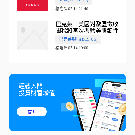
格隆匯 07-14 21:46
巴克萊：美國對歐盟徵收
關稅將再次考驗美股韌性
巴克莱银行(BCS.US)
格隆匯 07-14 19:00
輕鬆入門

投資財富增值
開戶