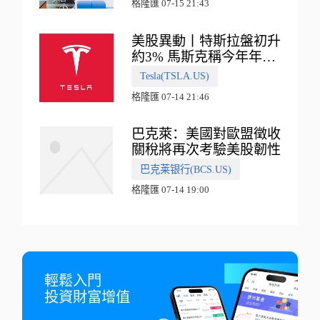
格隆匯 07-15 21:43
美股異動丨特斯拉盤初升
約3% 馬斯克稱今年年底
會有‘史詩級震撼’的演示
Tesla(TSLA.US)
格隆匯 07-14 21:46
巴克萊：美國對歐盟徵收
關稅將再次考驗美股韌性
巴克莱银行(BCS.US)
格隆匯 07-14 19:00
輕鬆入門

投資財富增值