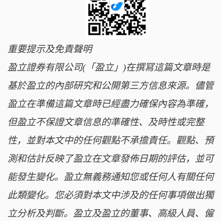
重要提示及免責聲明
盈立證券有限公司(「盈立」)在撰冩這篇文章時是
基於盈立的內部研究和公開第三方信息來源。儘管
盈立在準備這篇文章時已經盡力確保內容為準確，
但盈立不保證文章信息的準確性、及時性或完整
性，並對本文中的任何觀點不承擔責任。觀點、預
測和估計反映了盈立在文章發佈日期的評估，並可
能發生變化。盈立無義務通知您或任何人有關任何
此類變化。您必須對本文中涉及的任何事項做出獨
立分析及判斷。盈立及盈立的董事、高級人員、僱