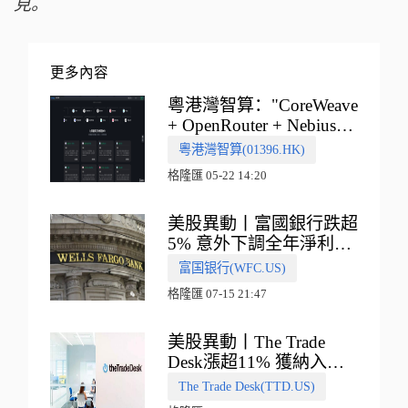
見。
更多內容
粵港灣智算："CoreWeave
+ OpenRouter + Nebius"
多向融合的中國智算新範
粵港灣智算(01396.HK)
式
格隆匯 05-22 14:20
美股異動丨富國銀行跌超
5% 意外下調全年淨利息
收入指引
富国银行(WFC.US)
格隆匯 07-15 21:47
美股異動丨The Trade
Desk漲超11% 獲納入標
普500指數
The Trade Desk(TTD.US)