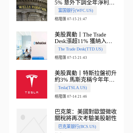
5% 意外下調全年淨利息
收入指引
富国银行(WFC.US)
格隆匯 07-15 21:47
美股異動丨The Trade
Desk漲超11% 獲納入標
普500指數
The Trade Desk(TTD.US)
格隆匯 07-15 21:43
美股異動丨特斯拉盤初升
約3% 馬斯克稱今年年底
會有‘史詩級震撼’的演示
Tesla(TSLA.US)
格隆匯 07-14 21:46
巴克萊：美國對歐盟徵收
關稅將再次考驗美股韌性
巴克莱银行(BCS.US)