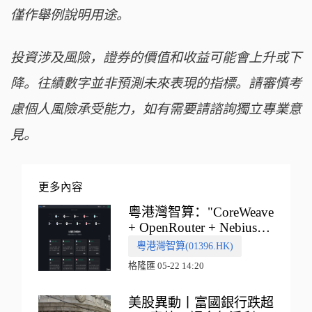
僅作舉例說明用途。
投資涉及風險，證券的價值和收益可能會上升或下
降。往績數字並非預測未來表現的指標。請審慎考
慮個人風險承受能力，如有需要請諮詢獨立專業意
見。
更多內容
粵港灣智算："CoreWeave
+ OpenRouter + Nebius"
多向融合的中國智算新範
粵港灣智算(01396.HK)
式
格隆匯 05-22 14:20
美股異動丨富國銀行跌超