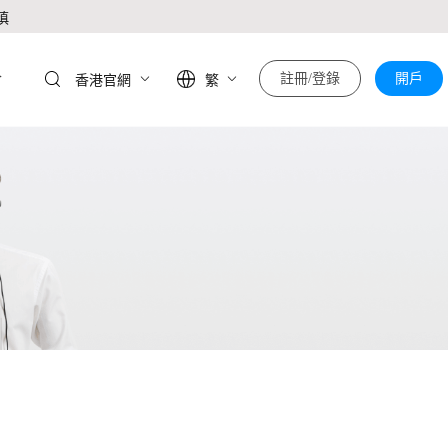
慎
於
註冊/登錄
開戶
香港官網
繁