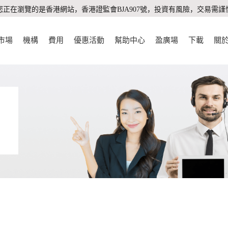
您正在瀏覽的是香港網站，香港證監會BJA907號，投資有風險，交易需謹
市場
機構
費用
優惠活動
幫助中心
盈廣場
下載
關