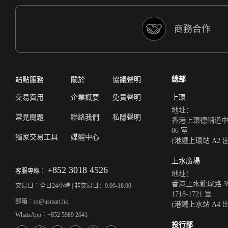
商務合作
總部
站點服務
關於
協議聲明
交易費用
企業概要
免責聲明
上環
地址：
常見問題
聯絡我們
私隱聲明
香港上環德輔道中 308
06 室
獨家交易工具
媒體中心
(港鐵上環站 A2 
上水廣場
+852 3018 4526
客服專線︰
地址：
香港上水龍琛路 39
交易日︰全日24小時 | 非交易日：9:00-18:00
1718-1721 室
郵箱︰cs@usmart.hk
(港鐵上水站 A4 
WhatsApp︰+852 5989 2641
投行部