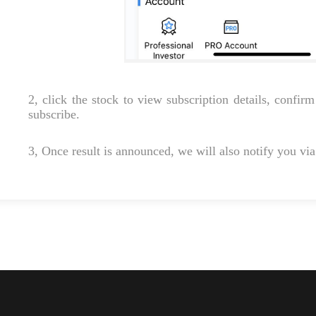
2, click the stock to view subscription details, confi
subscribe.
3, Once result is announced, we will also notify you via