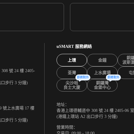
uSMART 服務網絡
銅
上環
金鐘
波斯
 號 24 樓 2405-
荃灣
上水廣場
屯
即將對外
即將對外
出口步行 3 分鐘)
尖沙咀
銅鑼灣
良士大廈
金堡中心
地址：
 號上水廣場 17 樓
香港上環德輔道中 308 號 24 樓 2405-06 
(港鐵上環站 A2 出口步行 3 分鐘)
出口步行 5 分鐘)
營業時間：
交易日: 09:00 - 18:00