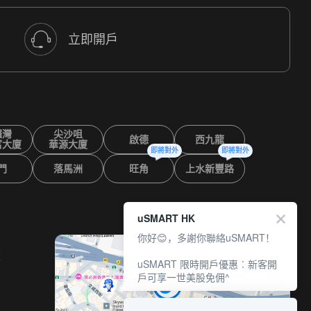
立即開戶
鑼灣
尖沙咀
啟德
西九龍
富大廈
華源大廈
即將對外
即將對外
門
落馬洲
旺角
上水新豐路
uSMART HK
你好😊，多謝你聯絡uSMART！
室
uSMART 限時開戶優惠︰新客開
戶可享一世美股免佣^