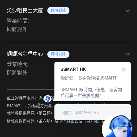
尖沙咀良士大廈
即將對外
營業時間：
即將對外
銅鑼灣金堡中心
即將對外
營業時間：
uSMART HK
即將對外
你好😊，多謝你聯絡uSMART！
uSMART 限時開戶優惠︰新客開
戶可享一世美股免佣^
盈立證券有限公司為香港證監會持牌法團（中央編號：
BJA907），持有證券交易（第一類） 、期貨合約交易(第二類) 、
回覆至 uSMART HK
就證券提供意見（第四類） 、就期貨合約提供意見(第五類) 、就機
構融資提供意見（第六類）及提供資產管理（第九類）牌照。