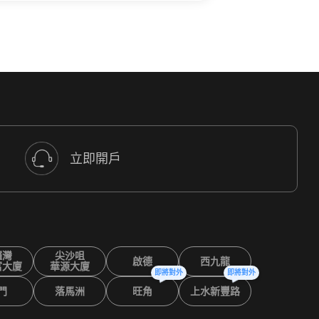
立即開戶
鑼灣
尖沙咀
啟德
西九龍
富大廈
華源大廈
即將對外
即將對外
門
落馬洲
旺角
上水新豐路