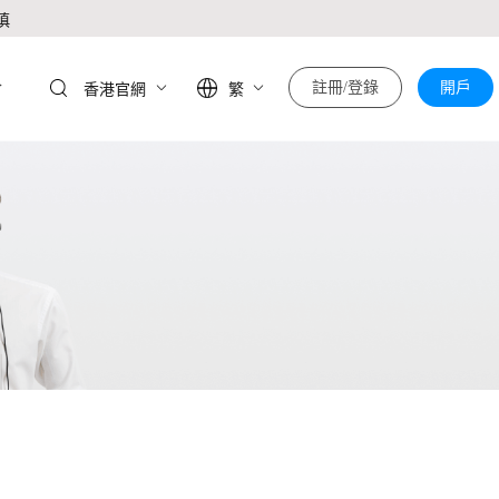
慎
於
註冊/登錄
開戶
香港官網
繁