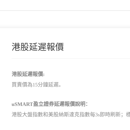
港股延遲報價
港股延遲報價
:
買賣價為15分鐘延遲。
uSMART盈立證券延遲報價說明：
港股大盤指數和美股納斯達克指數每3s即時刷新；標