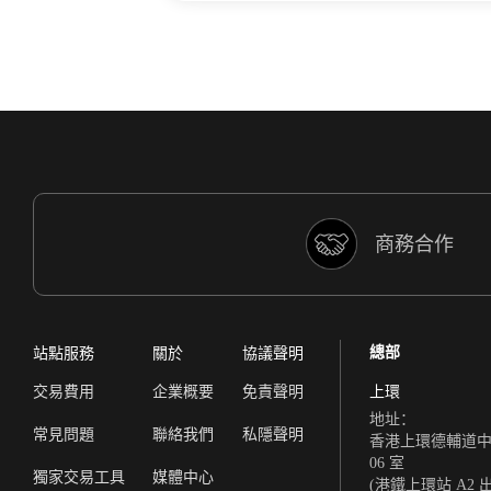
商務合作
總部
站點服務
關於
協議聲明
交易費用
企業概要
免責聲明
上環
地址：
常見問題
聯絡我們
私隱聲明
香港上環德輔道中 308
06 室
獨家交易工具
媒體中心
(港鐵上環站 A2 