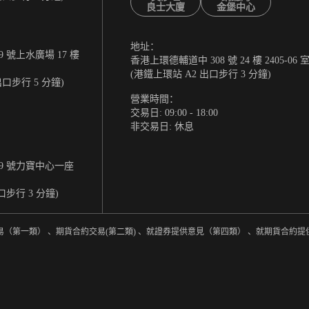
良士大廈
金堡中心
地址：
 號上水廣場 17 樓
香港上環德輔道中 308 號 24 樓 2405-06 
(港鐵上環站 A2 出口步行 3 分鐘)
出口步行 5 分鐘)
營業時間：
交易日: 09:00 - 18:00
非交易日: 休息
9 號力寶中心一座
口步行 3 分鐘)
易（第一類） 、期貨合約交易(第二類) 、就證券提供意見（第四類） 、就期貨合約