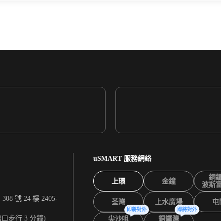
uSMART 服務網絡
銅
上環
金鐘
波斯
 號 24 樓 2405-
荃灣
上水廣場
屯
即將對外
即將對外
出口步行 3 分鐘)
尖沙咀
銅鑼灣