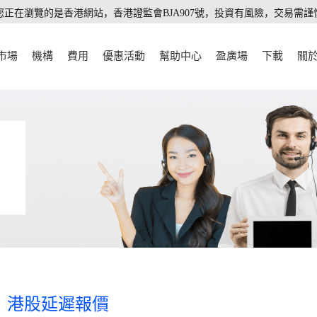
您正在瀏覽的是香港網站，香港證監會BJA907號，投資有風險，交易需謹
市場
機構
費用
優惠活動
幫助中心
盈廣場
下載
關
港股延遲報價