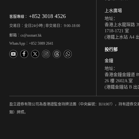
上水廣場
+852 3018 4526
客服專線︰
地址：
香港上水龍琛路 39
交易日︰全日24小時 | 非交易日：9:00-18:00
1718-1721 室
郵箱︰cs@usmart.hk
(港鐵上水站 A4 
WhatsApp︰+852 5989 2641
投行部
金鐘
地址：
香港金鐘金鐘道 8
26 樓 2602A 室
(港鐵金鐘站 B 出
盈立證券有限公司為香港證監會持牌法團（中央編號：BJA907），持有證券交
類）牌照。