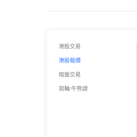
港股交易
港股報價
暗盤交易
窩輪/牛熊證