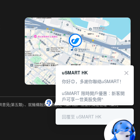
室
uSMART HK
你好😊，多謝你聯絡uSMART！
uSMART 限時開戶優惠︰新客開
戶可享一世美股免佣^
提供意見(第五類) 、就機構融資提供意見（第六類）及提供資產管理（第九
回覆至 uSMART HK