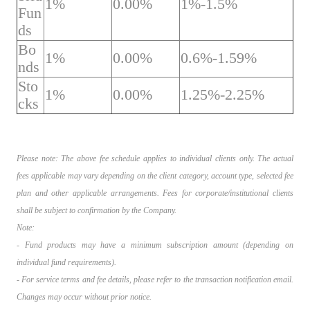
1%
0.00%
1%-1.5%
Fun
ds
Bo
1%
0.00%
0.6%-1.59%
nds
Sto
1%
0.00%
1.25%-2.25%
cks
Please note: The above fee schedule applies to individual clients only. The actual
fees applicable may vary depending on the client category, account type, selected fee
plan and other applicable arrangements. Fees for corporate/institutional clients
shall be subject to confirmation by the Company.
Note:
- Fund products may have a minimum subscription amount (depending on
individual fund requirements).
- For service terms and fee details, please refer to the transaction notification email.
Changes may occur without prior notice.