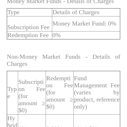
Money Market Funds - Details of Charges
Type
Details of Charges
Money Market Fund: 0%
Subscription Fee
Redemption Fee
0%
Non-Money Market Funds - Details of
Charges
Redempti
Fund
Subscripti
on Fee
Management Fee
Typ
on Fee
(for
(varies by
e
(for
amount ≥
product, reference
amount ≥
$0)
only)
$0)
Hy
brid