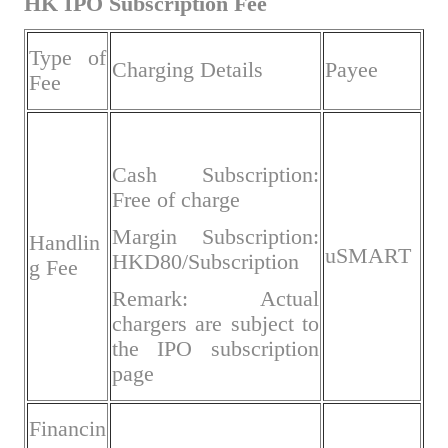
HK IPO Subscription Fee
Type of
Charging Details
Payee
Fee
Cash Subscription:
Free of charge
Margin Subscription:
Handlin
uSMART
HKD80/Subscription
g Fee
Remark: Actual
chargers are subject to
the IPO subscription
page
Financin