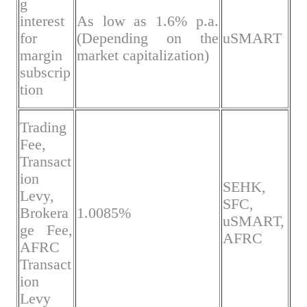
g
interest
As low as 1.6% p.a.
for
(Depending on the
uSMART
margin
market capitalization)
subscrip
tion
Trading
Fee,
Transact
ion
SEHK,
Levy,
SFC,
Brokera
1.0085%
uSMART,
ge Fee,
AFRC
AFRC
Transact
ion
Levy