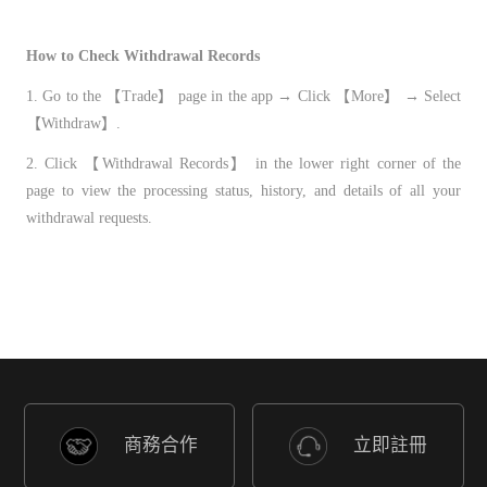
How to Check Withdrawal Records
1. Go to the 【Trade】 page in the app → Click 【More】 → Select
【Withdraw】.
2. Click 【Withdrawal Records】 in the lower right corner of the
page to view the processing status, history, and details of all your
withdrawal requests.
商務合作
立即註冊