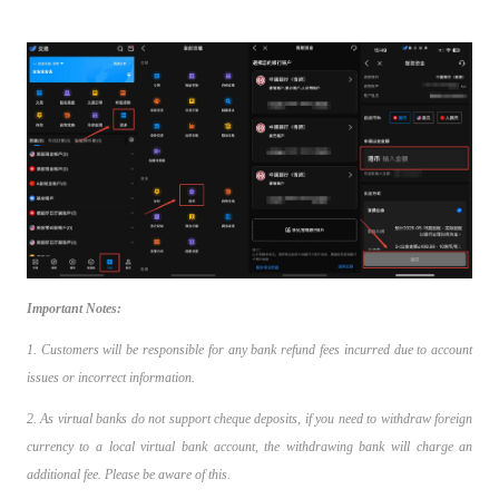
Important Notes:
1. Customers will be responsible for any bank refund fees incurred due to account
issues or incorrect information.
2. As virtual banks do not support cheque deposits, if you need to withdraw foreign
currency to a local virtual bank account, the withdrawing bank will charge an
additional fee. Please be aware of this.