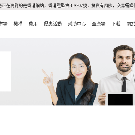
您正在瀏覽的是香港網站，香港證監會BJA907號，投資有風險，交易需謹
市場
機構
費用
優惠活動
幫助中心
盈廣場
下載
關