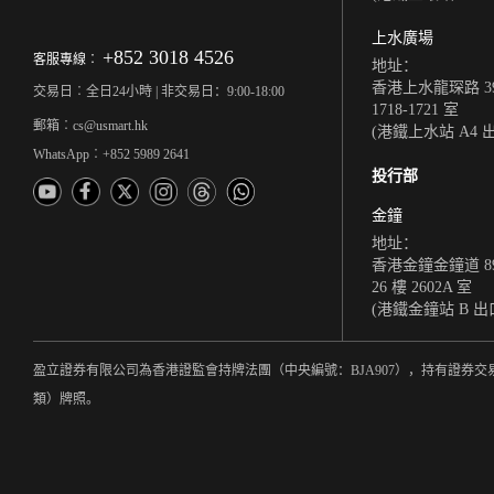
上水廣場
+852 3018 4526
客服專線︰
地址：
香港上水龍琛路 39
交易日︰全日24小時 | 非交易日：9:00-18:00
1718-1721 室
郵箱︰cs@usmart.hk
(港鐵上水站 A4 
WhatsApp︰+852 5989 2641
投行部
金鐘
地址：
香港金鐘金鐘道 8
26 樓 2602A 室
(港鐵金鐘站 B 出
盈立證券有限公司為香港證監會持牌法團（中央編號：BJA907），持有證券交
類）牌照。