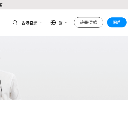
慎
於
註冊/登錄
開戶
香港官網
繁