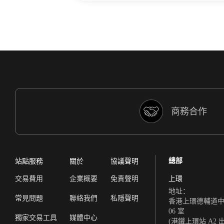
商務合作
總部
站點服務
關於
協議聲明
交易費用
企業概要
免責聲明
上環
地址：
常見問題
聯絡我們
私隱聲明
香港上環德輔道中 308
06 室
獨家交易工具
媒體中心
(港鐵上環站 A2 