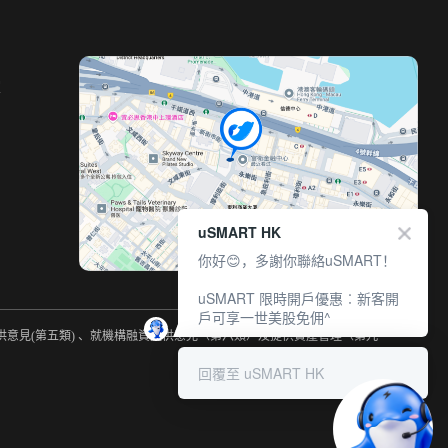
室
uSMART HK
你好😊，多謝你聯絡uSMART！
uSMART 限時開戶優惠︰新客開
戶可享一世美股免佣^
提供意見(第五類) 、就機構融資提供意見（第六類）及提供資產管理（第九
回覆至 uSMART HK