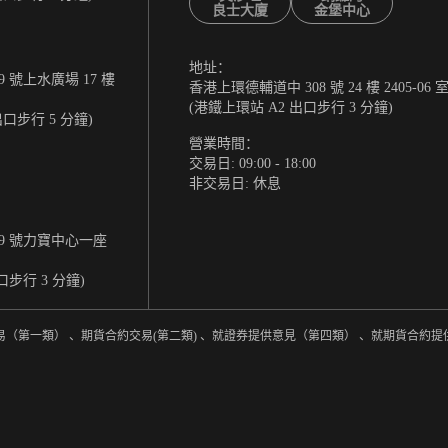
良士大廈
金堡中心
地址：
 號上水廣場 17 樓
香港上環德輔道中 308 號 24 樓 2405-06 
(港鐵上環站 A2 出口步行 3 分鐘)
出口步行 5 分鐘)
營業時間：
交易日: 09:00 - 18:00
非交易日: 休息
9 號力寶中心一座
口步行 3 分鐘)
易（第一類） 、期貨合約交易(第二類) 、就證券提供意見（第四類） 、就期貨合約