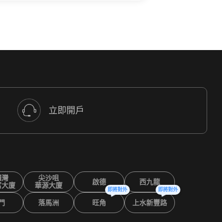
立即開戶
鑼灣
尖沙咀
啟德
西九龍
富大廈
華源大廈
即將對外
即將對外
門
落馬洲
旺角
上水新豐路