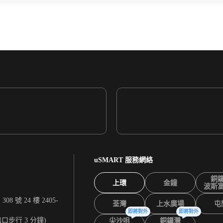
uSMART 服務網絡
銅
上環
金鐘
波斯
 號 24 樓 2405-
荃灣
上水廣場
屯
即將對外
即將對外
出口步行 3 分鐘)
尖沙咀
銅鑼灣