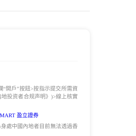
單欄“開戶”按鈕>按指示提交所需資
内地投资者合规声明》
)
>線上核實
SMART 盈立證券
)身處中國內地者目前無法透過香