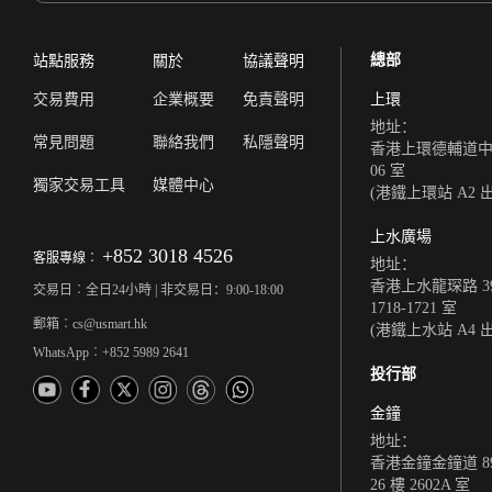
總部
站點服務
關於
協議聲明
交易費用
企業概要
免責聲明
上環
地址：
常見問題
聯絡我們
私隱聲明
香港上環德輔道中 308
06 室
獨家交易工具
媒體中心
(港鐵上環站 A2 
上水廣場
+852 3018 4526
客服專線︰
地址：
香港上水龍琛路 39
交易日︰全日24小時 | 非交易日：9:00-18:00
1718-1721 室
郵箱︰cs@usmart.hk
(港鐵上水站 A4 
WhatsApp︰+852 5989 2641
投行部
金鐘
地址：
香港金鐘金鐘道 8
26 樓 2602A 室