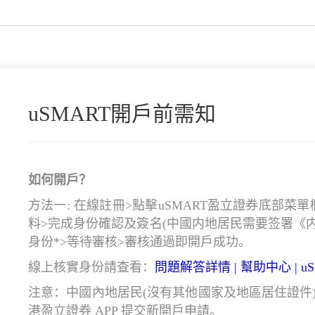
uSMART開戶前需知
如何開戶？
方法一: 在線註冊>點擊uSMART盈立證券底部菜
料>完成身份確認及簽名
(
中國
内地
居民需要签署《
身份*>等待審核>審核通過即開戶成功。
線上核實身份
請查看
：
問題解答詳情 | 幫助中心 | u
注意
：
中國內地居民(沒有其他國家及地區居住證件
港盈立證券 APP 提交新開戶申請。