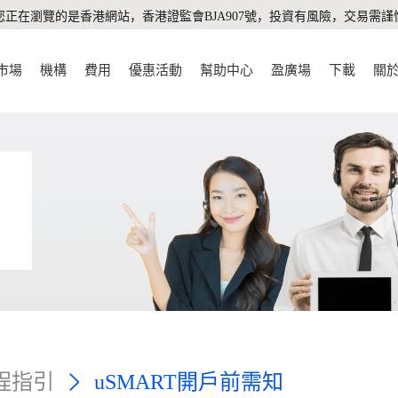
您正在瀏覽的是香港網站，香港證監會BJA907號，投資有風險，交易需謹
市場
機構
費用
優惠活動
幫助中心
盈廣場
下載
關
程指引
uSMART開戶前需知