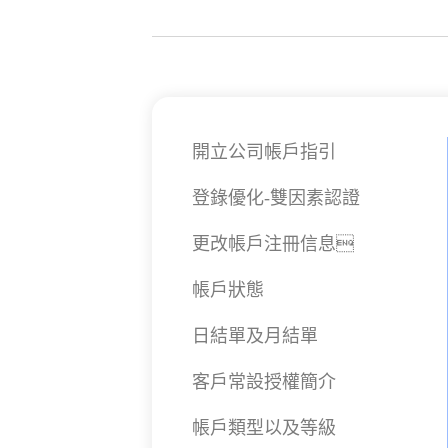
開立公司帳戶指引
登錄優化-雙因素認證
更改帳戶注冊信息
帳戶狀態
日結單及月結單
客戶常設授權簡介
帳戶類型以及等級