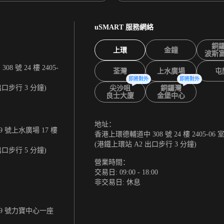
uSMART 服務網絡
銅
上環
金鐘
波斯
 號 24 樓 2405-
荃灣
上水廣場
屯
即將對外
即將對外
出口步行 3 分鐘)
尖沙咀
銅鑼灣
良士大廈
金堡中心
地址：
 號上水廣場 17 樓
香港上環德輔道中 308 號 24 樓 2405-06 
(港鐵上環站 A2 出口步行 3 分鐘)
出口步行 5 分鐘)
營業時間：
交易日: 09:00 - 18:00
非交易日: 休息
9 號力寶中心一座