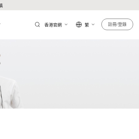
慎
於
註冊/登錄
香港官網
繁