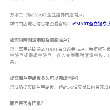
方法二: 到uSMART盈立證券門店開戶
。
詳情門店
地址
信息
請查看
官網
：
uSMART盈立證券
如何同時開通港股及美股賬戶？
您只需申請開通uSMART盈立證券賬戶，審核成
金賬戶或保證金賬戶，存入並到賬對應資金後，
易。
提交開戶申請後多久可以完成開戶？
您成功提交開戶申請後，預計
3
-
5
個交易日內會完成
開戶是否有門檻？