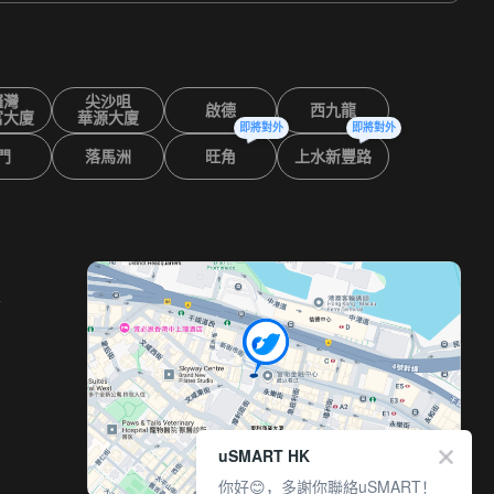
鑼灣
尖沙咀
啟德
西九龍
富大廈
華源大廈
即將對外
即將對外
門
落馬洲
旺角
上水新豐路
室
uSMART HK
你好😊，多謝你聯絡uSMART！