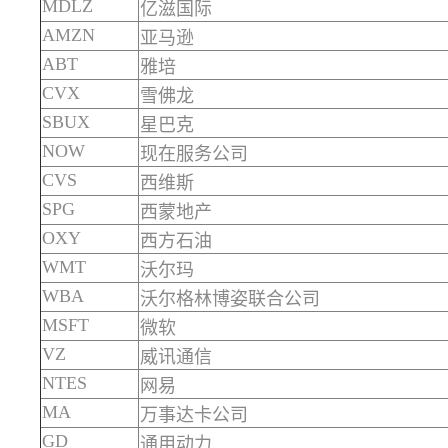
MDLZ
亿滋国际
AMZN
亚马逊
ABT
雅培
CVX
雪佛龙
SBUX
星巴克
NOW
现在服务公司
CVS
西维斯
SPG
西蒙地产
OXY
西方石油
WMT
沃尔玛
WBA
沃尔格林博姿联合公司
MSFT
微软
VZ
威讯通信
NTES
网易
MA
万事达卡公司
GD
通用动力