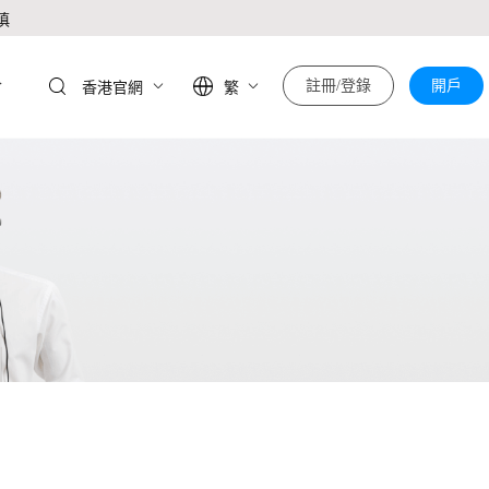
慎
於
註冊/登錄
開戶
香港官網
繁