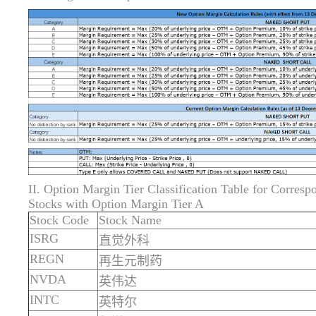
II. Option Margin Tier Classification Table for Corresp
Stocks with Option Margin Tier A
Stock Code
Stock Name
ISRG
直觉外科
REGN
再生元制药
NVDA
英伟达
INTC
英特尔