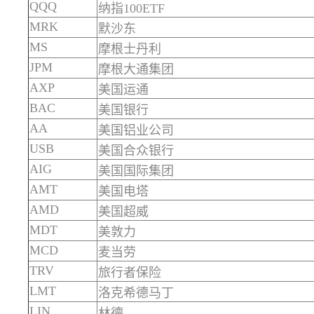
QQQ
纳指100ETF
MRK
默沙东
MS
摩根士丹利
JPM
摩根大通集团
AXP
美国运通
BAC
美国银行
AA
美国铝业公司
USB
美国合众银行
AIG
美国国际集团
AMT
美国电塔
AMD
美国超威
MDT
美敦力
MCD
麦当劳
TRV
旅行者保险
LMT
洛克希德马丁
LIN
林德