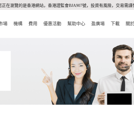
您正在瀏覽的是香港網站，香港證監會BJA907號，投資有風險，交易需謹
市場
機構
費用
優惠活動
幫助中心
盈廣場
下載
關