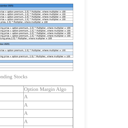
onding Stocks
Option Margin Algo
A
A
A
A