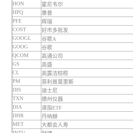
HON
霍尼韦尔
HPQ
惠普
PFE
辉瑞
COST
好市多批发
GOOGL
谷歌A
GOOG
谷歌
QCOM
高通公司
GS
高盛
CL
高露洁棕榄
PM
菲利普莫里斯
DIS
迪士尼
TXN
德州仪器
DIA
道指ETF
DHR
丹纳赫
MET
大都会人寿
INTU