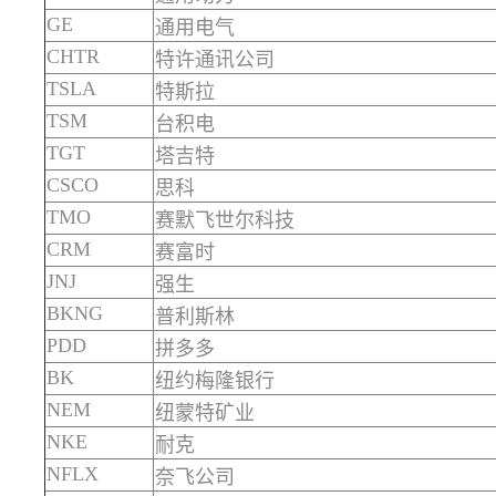
GE
通用电气
CHTR
特许通讯公司
TSLA
特斯拉
TSM
台积电
TGT
塔吉特
CSCO
思科
TMO
赛默飞世尔科技
CRM
赛富时
JNJ
强生
BKNG
普利斯林
PDD
拼多多
BK
纽约梅隆银行
NEM
纽蒙特矿业
NKE
耐克
NFLX
奈飞公司