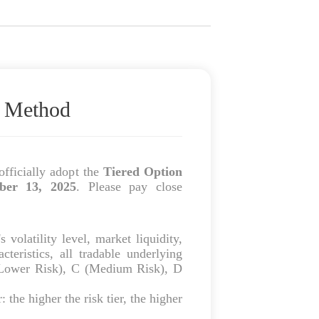
n Method
officially adopt the
Tiered Option
ber 13, 2025
. Please pay close
 volatility level, market liquidity,
acteristics, all tradable underlying
B (Lower Risk), C (Medium Risk), D
: the higher the risk tier, the higher