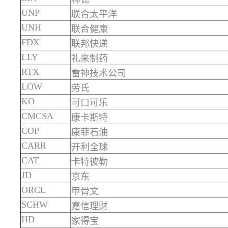
UNP
联合太平洋
UNH
联合健康
FDX
联邦快递
LLY
礼来制药
RTX
雷神技术公司
LOW
劳氏
KO
可口可乐
CMCSA
康卡斯特
COP
康菲石油
CARR
开利全球
CAT
卡特彼勒
JD
京东
ORCL
甲骨文
SCHW
嘉信理财
HD
家得宝