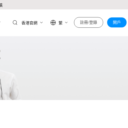
慎
於
註冊/登錄
開戶
香港官網
繁