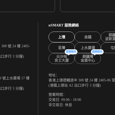
uSMART 服務網絡
銅
上環
金鐘
波斯
 號 24 樓 2405-
荃灣
上水廣場
屯
即將對外
即將對外
出口步行 3 分鐘)
尖沙咀
銅鑼灣
良士大廈
金堡中心
地址：
 號上水廣場 17 樓
香港上環德輔道中 308 號 24 樓 2405-06 
(港鐵上環站 A2 出口步行 3 分鐘)
出口步行 5 分鐘)
營業時間：
交易日: 09:00 - 18:00
非交易日: 休息