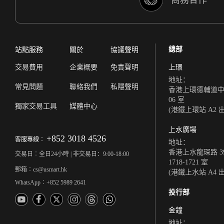
總部
站點服務
關於
協議聲明
交易費用
企業概要
免責聲明
上環
地址：
常見問題
聯絡我們
私隱聲明
香港上環德輔道中 308
06 室
獨家交易工具
媒體中心
(港鐵上環站 A2 
上水廣場
+852 3018 4526
客服專線︰
地址：
香港上水龍琛路 39
交易日︰全日24小時 | 非交易日：9:00-18:00
1718-1721 室
郵箱︰cs@usmart.hk
(港鐵上水站 A4 
WhatsApp︰+852 5989 2641
投行部
金鐘
地址：