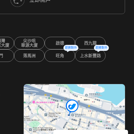
鑼灣
尖沙咀
啟德
西九龍
富大廈
華源大廈
即將對外
即將對外
門
落馬洲
旺角
上水新豐路
室