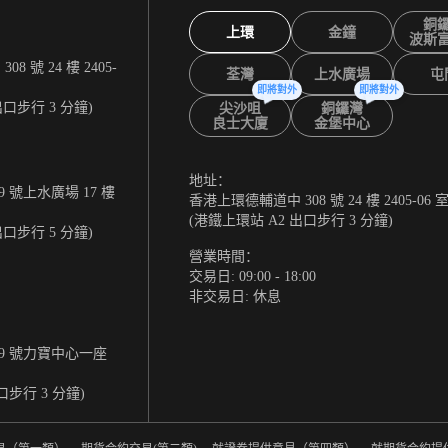
銅
上環
金鐘
波斯
 號 24 樓 2405-
荃灣
上水廣場
屯
即將對外
即將對外
出口步行 3 分鐘)
尖沙咀
銅鑼灣
良士大廈
金堡中心
地址：
 號上水廣場 17 樓
香港上環德輔道中 308 號 24 樓 2405-06 
(港鐵上環站 A2 出口步行 3 分鐘)
出口步行 5 分鐘)
營業時間：
交易日: 09:00 - 18:00
非交易日: 休息
9 號力寶中心一座
口步行 3 分鐘)