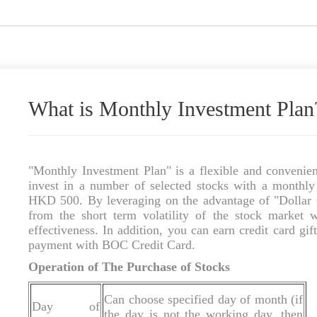
What is Monthly Investment Plan
"Monthly Investment Plan" is a flexible and convenien
invest in a number of selected stocks with a monthly
HKD 500. By leveraging on the advantage of "Dollar 
from the short term volatility of the stock market w
effectiveness. In addition, you can earn credit card gift
payment with BOC Credit Card.
Operation of The Purchase of Stocks
Can choose specified day of month (if
Day of
the day is not the working day, then