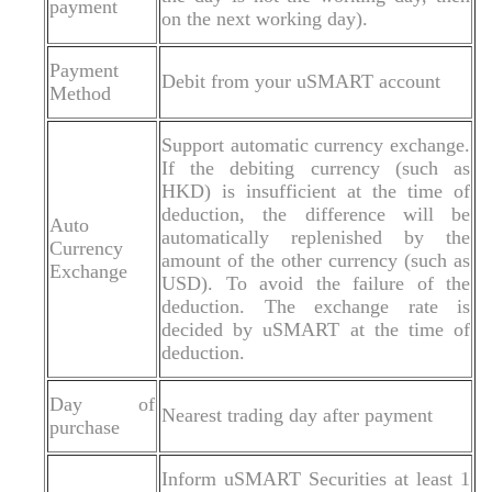
payment
on the next working day).
Payment
Debit from your uSMART account
Method
Support automatic currency exchange.
If the debiting currency (such as
HKD) is insufficient at the time of
deduction, the difference will be
Auto
automatically replenished by the
Currency
amount of the other currency (such as
Exchange
USD). To avoid the failure of the
deduction. The exchange rate is
decided by uSMART at the time of
deduction.
Day of
Nearest trading day after payment
purchase
Inform uSMART Securities at least 1