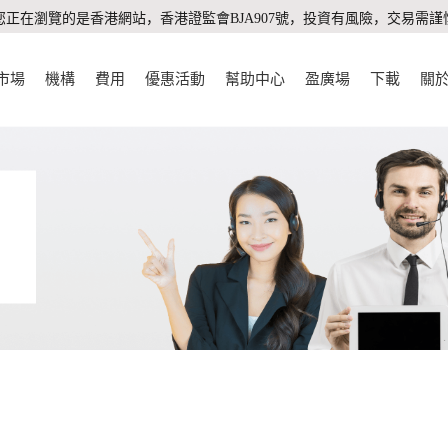
您正在瀏覽的是香港網站，香港證監會BJA907號，投資有風險，交易需謹
市場
機構
費用
優惠活動
幫助中心
盈廣場
下載
關