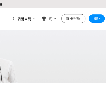
慎
於
註冊/登錄
開戶
香港官網
繁