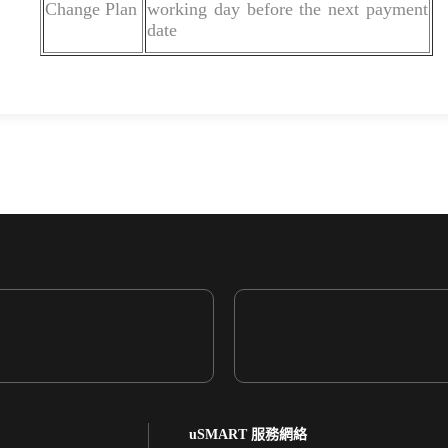
Change Plan
working day before the next payment
date
uSMART 服務網絡