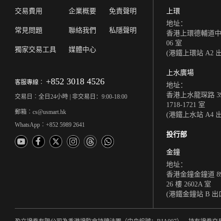
交易費用
企業概要
免責聲明
上環
地址：
常見問題
聯絡我們
私隱聲明
香港上環德輔道中 308
06 室
獨家交易工具
媒體中心
(港鐵上環站 A2 
上水廣場
+852 3018 4526
客服專線︰
地址：
香港上水龍琛路 39
交易日︰全日24小時 | 非交易日：9:00-18:00
1718-1721 室
郵箱︰cs@usmart.hk
(港鐵上水站 A4 
WhatsApp︰+852 5989 2641
投行部
金鐘
地址：
香港金鐘金鐘道 8
26 樓 2602A 室
(港鐵金鐘站 B 出