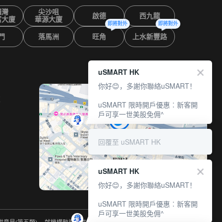
鑼灣
尖沙咀
啟德
西九龍
富大廈
華源大廈
即將對外
即將對外
門
落馬洲
旺角
上水新豐路
uSMART HK
你好😊，多謝你聯絡uSMART！
室
uSMART 限時開戶優惠︰新客開
戶可享一世美股免佣^
回覆至 uSMART HK
uSMART HK
你好😊，多謝你聯絡uSMART！
uSMART 限時開戶優惠︰新客開
戶可享一世美股免佣^