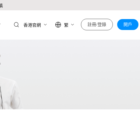
慎
於
註冊/登錄
開戶
香港官網
繁