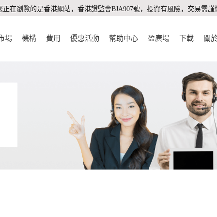
您正在瀏覽的是香港網站，香港證監會BJA907號，投資有風險，交易需謹
市場
機構
費用
優惠活動
幫助中心
盈廣場
下載
關