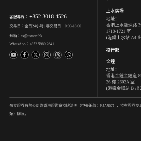
上水廣場
+852 3018 4526
客服專線︰
地址：
香港上水龍琛路 39
交易日︰全日24小時 | 非交易日：9:00-18:00
1718-1721 室
郵箱︰cs@usmart.hk
(港鐵上水站 A4 
WhatsApp︰+852 5989 2641
投行部
金鐘
地址：
香港金鐘金鐘道 8
26 樓 2602A 室
(港鐵金鐘站 B 出
盈立證券有限公司為香港證監會持牌法團（中央編號：BJA907），持有證券交
類）牌照。