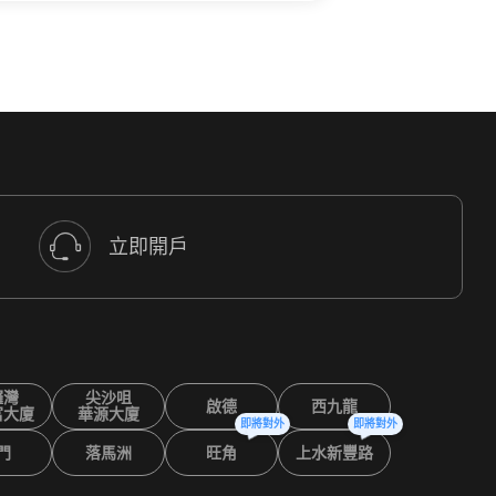
立即開戶
鑼灣
尖沙咀
啟德
西九龍
富大廈
華源大廈
即將對外
即將對外
門
落馬洲
旺角
上水新豐路