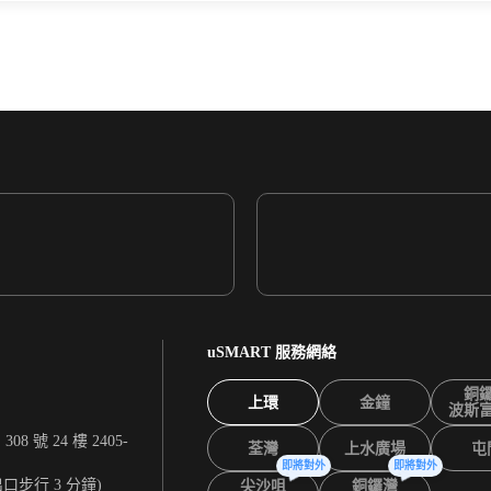
uSMART 服務網絡
銅
上環
金鐘
波斯
 號 24 樓 2405-
荃灣
上水廣場
屯
即將對外
即將對外
出口步行 3 分鐘)
尖沙咀
銅鑼灣