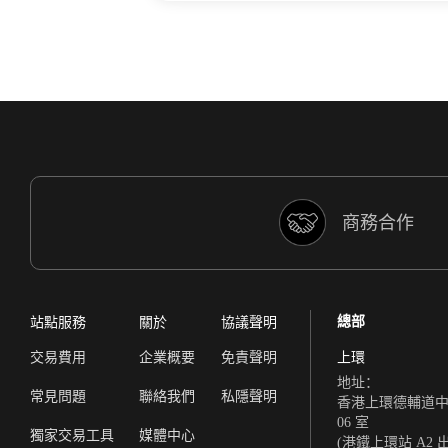
商務合作
總部
站點服務
關於
協議聲明
交易費用
企業概要
免責聲明
上環
地址：
常見問題
聯絡我們
私隱聲明
香港上環德輔道中 308
06 室
獨家交易工具
媒體中心
(港鐵上環站 A2 