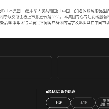
称「本集团」)是中华人民共和国(「中国」)知名的羽绒服装品牌
本公司于联交所主板上市,股份代号3998。 本集团专心专注羽绒服
这些品牌,本集团得以满足不同客户群体的需求及巩固其在中国市
uSMART 服务网络
铜
上环
金钟
波斯