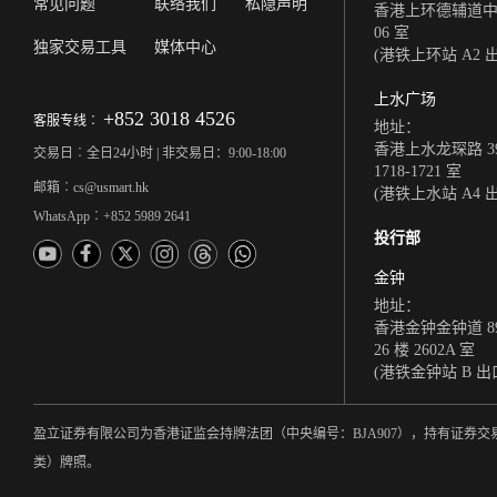
常见问题
联络我们
私隐声明
香港上环德辅道中 308
06 室
独家交易工具
媒体中心
(港铁上环站 A2 
上水广场
+852 3018 4526
客服专线︰
地址：
香港上水龙琛路 39
交易日︰全日24小时 | 非交易日：9:00-18:00
1718-1721 室
邮箱︰cs@usmart.hk
(港铁上水站 A4 
WhatsApp︰+852 5989 2641
投行部
金钟
地址：
香港金钟金钟道 8
26 楼 2602A 室
(港铁金钟站 B 出
盈立证券有限公司为香港证监会持牌法团（中央编号：BJA907），持有证
类）牌照。