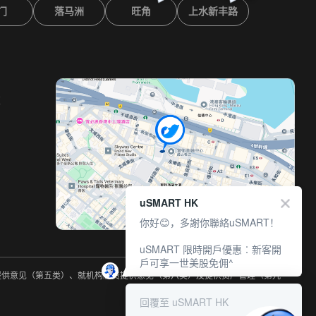
门
落马洲
旺角
上水新丰路
室
uSMART HK
你好😊，多謝你聯絡uSMART！
uSMART 限時開戶優惠︰新客開
戶可享一世美股免佣^
约提供意见（第五类）、就机构融资提供意见（第六类）及提供资产管理（第九
回覆至 uSMART HK