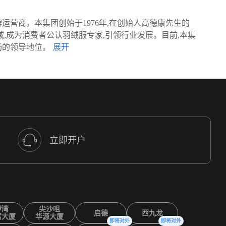
运营商。本集团创始于1976年,在创始人高德康先生的
领域,成为消费者公认羽绒服专家,引领行业发展。目前,本集
场的领导地位。
立即开户
锣湾
尖沙咀
启德
西九龙
富大厦
华源大厦
即将对外
即将对外