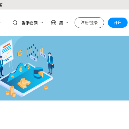
慎
于
注册/登录
开户
香港官网
简