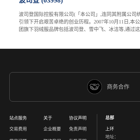
波司登 (03998)
波司登国际控股有限公司(「本公司」,连同其附属公司统
引领下开启艰苦卓绝的创业历程。2007年10月11日,
团旗下羽绒服品牌包括波司登、雪中飞、冰洁等,通过
商务合作
总部
站点服务
关于
协议声明
交易费用
企业概要
免责声明
上环
地址：