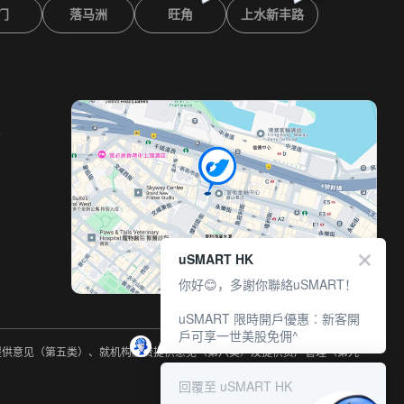
门
落马洲
旺角
上水新丰路
室
uSMART HK
你好😊，多謝你聯絡uSMART！
uSMART 限時開戶優惠︰新客開
戶可享一世美股免佣^
约提供意见（第五类）、就机构融资提供意见（第六类）及提供资产管理（第九
回覆至 uSMART HK