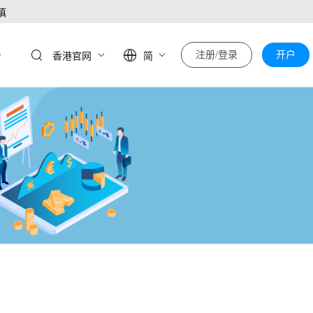
慎
于
注册/登录
开户
香港官网
简