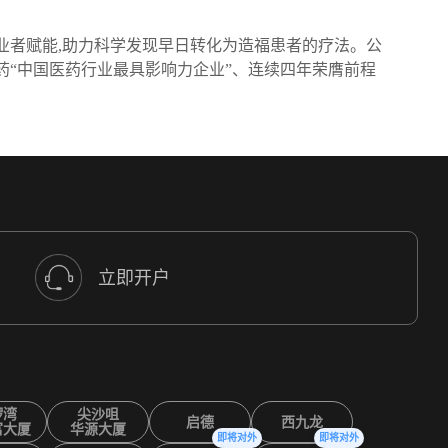
创业者赋能,助力科学发现早日转化为造福患者的疗法。公
药“中国医药行业最具影响力企业”、连续四年荣膺前程
立即开户
锣湾
尖沙咀
启德
西九龙
富大厦
华源大厦
即将对外
即将对外