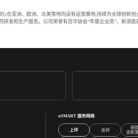
组织),在亚洲、欧洲、北美等地均设有运营基地,持续为全球创新
药研发和生产服务。公司荣誉有百华协会“年度企业奖”、新浪医
uSMART 服务网络
铜
上环
金钟
波斯