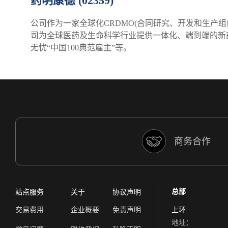
药明康德 (02359)
公司作为一家全球化CRDMO(合同研究、开发和生产
司为全球医药及生命科学行业提供一体化、端到端的新
无忧“中国100典范雇主”等。
商务合作
总部
站点服务
关于
协议声明
交易费用
企业概要
免责声明
上环
地址：