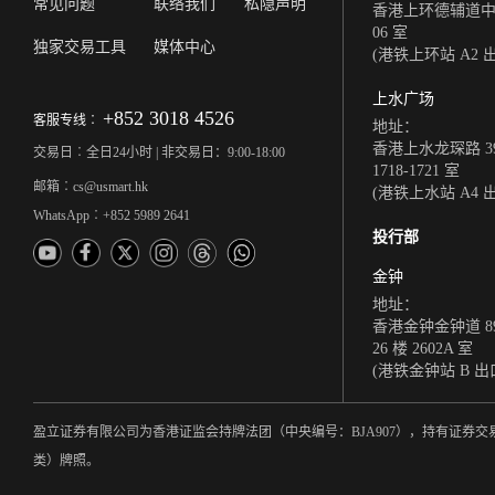
常见问题
联络我们
私隐声明
香港上环德辅道中 308
06 室
独家交易工具
媒体中心
(港铁上环站 A2 
上水广场
+852 3018 4526
客服专线︰
地址：
香港上水龙琛路 39
交易日︰全日24小时 | 非交易日：9:00-18:00
1718-1721 室
邮箱︰cs@usmart.hk
(港铁上水站 A4 
WhatsApp︰+852 5989 2641
投行部
金钟
地址：
香港金钟金钟道 8
26 楼 2602A 室
(港铁金钟站 B 出
盈立证券有限公司为香港证监会持牌法团（中央编号：BJA907），持有证
类）牌照。