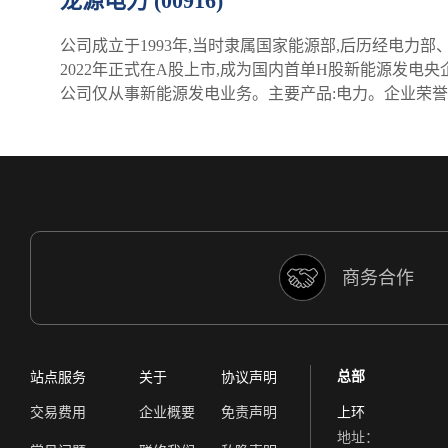
龙源电力 (00916)
公司成立于1993年,当时隶属国家能源部,后历经电力部
2022年正式在A股上市,成为国内首单H股新能源发
公司仅从事新能源发电业务。主要产品:电力。企业荣誉
商务合作
总部
站点服务
关于
协议声明
交易费用
企业概要
免责声明
上环
地址：