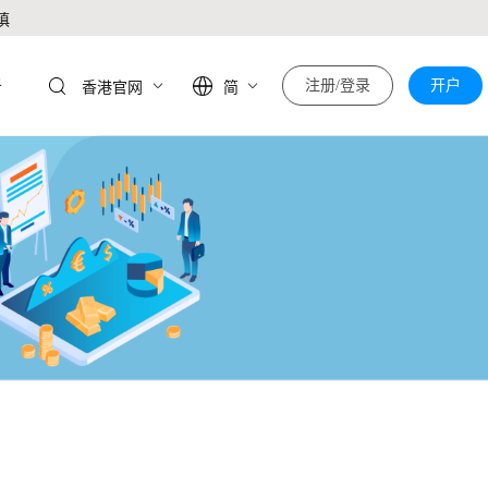
慎
于
注册/登录
开户
香港官网
简