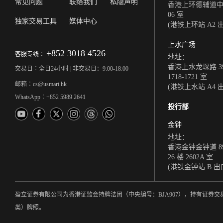
常见问题
联络我们
私隐声明
香港上环德辅道中 308
06 室
独家交易工具
媒体中心
(港铁上环站 A2 
上水广场
+852 3018 4526
客服专线︰
地址：
香港上水龙琛路 39
交易日︰全日24小时 | 非交易日：9:00-18:00
1718-1721 室
邮箱︰cs@usmart.hk
(港铁上水站 A4 
WhatsApp︰+852 5989 2641
投行部
金钟
地址：
香港金钟金钟道 8
26 楼 2602A 室
(港铁金钟站 B 出
盈立证券有限公司为香港证监会持牌法团（中央编号：BJA907），持有证
类）牌照。