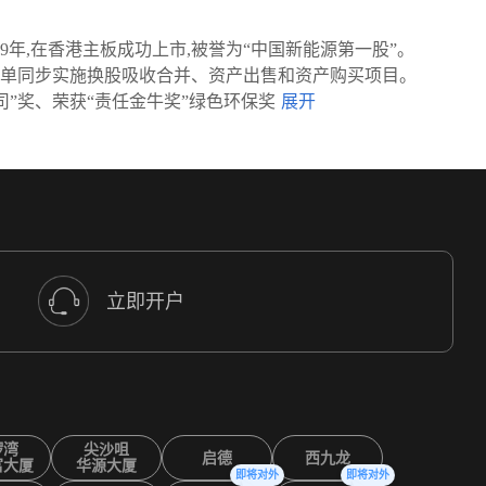
9年,在香港主板成功上市,被誉为“中国新能源第一股”。
、首单同步实施换股吸收合并、资产出售和资产购买项目。
司”奖、荣获“责任金牛奖”绿色环保奖
立即开户
锣湾
尖沙咀
启德
西九龙
富大厦
华源大厦
即将对外
即将对外