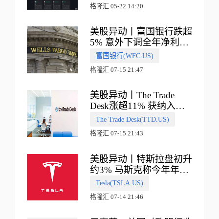
式
格隆汇 05-22 14:20
美股异动丨富国银行跌超
5% 意外下调全年净利息
收入指引
富国银行(WFC.US)
格隆汇 07-15 21:47
美股异动丨The Trade
Desk涨超11% 获纳入标
普500指数
The Trade Desk(TTD.US)
格隆汇 07-15 21:43
美股异动丨特斯拉盘初升
约3% 马斯克称今年年底
会有‘史诗级震撼’的演示
Tesla(TSLA.US)
格隆汇 07-14 21:46