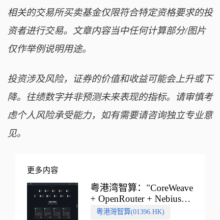
相关的交易所买卖基金仅限符合特定资格要求的投
资者进行交易。文章内容当中任何计算部分/图片
仅作举例说明用途。
投资涉及风险，证券的价值和收益可能会上升或下
降。往绩数字并非预测未来表现的指标。请审慎考
虑个人风险承受能力，如有需要请咨询独立专业意
见。
更多内容
粤港湾智算："CoreWeave
+ OpenRouter + Nebius"
多向融合的中国智算新范
粵港灣智算(01396.HK)