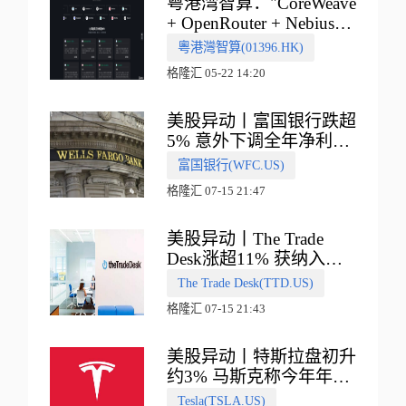
粤港湾智算："CoreWeave
+ OpenRouter + Nebius"
多向融合的中国智算新范
粵港灣智算(01396.HK)
式
格隆汇 05-22 14:20
美股异动丨富国银行跌超
5% 意外下调全年净利息
收入指引
富国银行(WFC.US)
格隆汇 07-15 21:47
美股异动丨The Trade
Desk涨超11% 获纳入标
普500指数
The Trade Desk(TTD.US)
格隆汇 07-15 21:43
美股异动丨特斯拉盘初升
约3% 马斯克称今年年底
会有‘史诗级震撼’的演示
Tesla(TSLA.US)