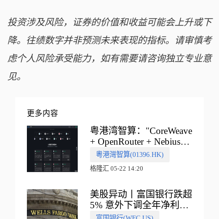
投资涉及风险，证券的价值和收益可能会上升或下
降。往绩数字并非预测未来表现的指标。请审慎考
虑个人风险承受能力，如有需要请咨询独立专业意
见。
更多内容
粤港湾智算："CoreWeave
+ OpenRouter + Nebius"
多向融合的中国智算新范
粵港灣智算(01396.HK)
式
格隆汇 05-22 14:20
美股异动丨富国银行跌超
5% 意外下调全年净利息
收入指引
富国银行(WFC.US)