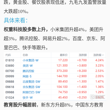
跌，黄金股、餐饮股表现低迷，九毛九发盈警放量
大跌超10%。
具体来看：
权重科技股多数上升，
小米集团升超4%，
美团升
超3%，腾讯控股、网易升超2%，百度、京东、阿
里巴巴、快手等跟升。
教育股升幅居前
，
新东方升超8%，
中国东方教育