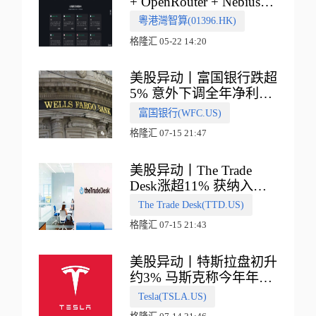
+ OpenRouter + Nebius"
多向融合的中国智算新范
粵港灣智算(01396.HK)
式
格隆汇 05-22 14:20
美股异动丨富国银行跌超
5% 意外下调全年净利息
收入指引
富国银行(WFC.US)
格隆汇 07-15 21:47
美股异动丨The Trade
Desk涨超11% 获纳入标
普500指数
The Trade Desk(TTD.US)
格隆汇 07-15 21:43
美股异动丨特斯拉盘初升
约3% 马斯克称今年年底
会有‘史诗级震撼’的演示
Tesla(TSLA.US)