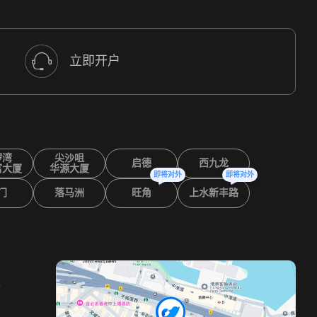
立即开户
锣湾
尖沙咀
启德
西九龙
富大厦
华源大厦
即将对外
即将对外
门
落马洲
旺角
上水新丰路
室