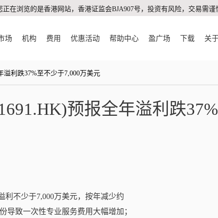
您正在浏览的是香港网站，香港证监会BJA907号，投资有风险，交易需谨
市场
机构
费用
优惠活动
帮助中心
盈广场
下载
关
全年溢利跌37%至不少于7,000万美元
691.HK)预报全年溢利跌37
业务溢利不少于7,000万美元，按年减少约
a全部股份导致一次性专业服务费用大幅增加；