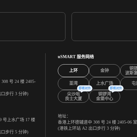
uSMART 服务网络
铜
上环
金钟
波斯
 号 24 楼 2405-
荃湾
上水广场
屯
即将对外
即将对外
出口步行 3 分钟)
尖沙咀
铜锣湾
良士大厦
金堡中心
地址：
 号上水广场 17 楼
香港上环德辅道中 308 号 24 楼 2405-06 
(港铁上环站 A2 出口步行 3 分钟)
出口步行 5 分钟)