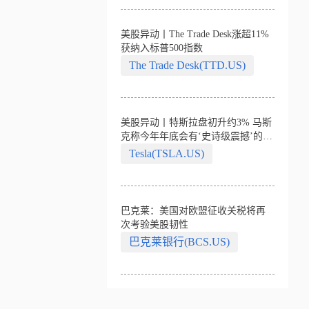
美股异动丨The Trade Desk涨超11%
获纳入标普500指数
The Trade Desk(TTD.US)
美股异动丨特斯拉盘初升约3% 马斯
克称今年年底会有‘史诗级震撼’的演
示
Tesla(TSLA.US)
巴克莱：美国对欧盟征收关税将再
次考验美股韧性
巴克莱银行(BCS.US)