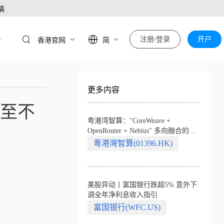
慎
于
注册/登录
开户
香港官网
简
更多内容
%至不
粤港湾智算："CoreWeave +
OpenRouter + Nebius" 多向融合的中
国智算新范式
粵港灣智算(01396.HK)
美股异动丨富国银行跌超5% 意外下
调全年净利息收入指引
富国银行(WFC.US)