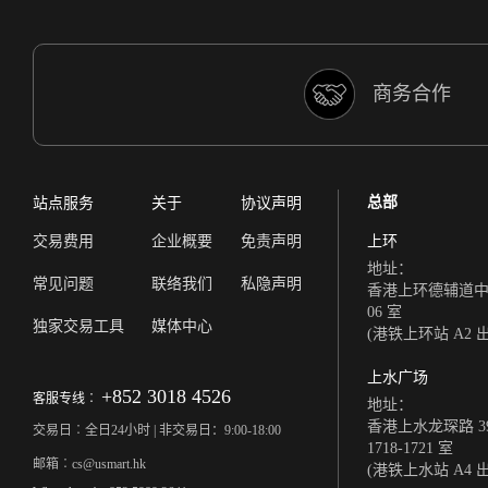
商务合作
总部
站点服务
关于
协议声明
交易费用
企业概要
免责声明
上环
地址：
常见问题
联络我们
私隐声明
香港上环德辅道中 308
06 室
独家交易工具
媒体中心
(港铁上环站 A2 
上水广场
+852 3018 4526
客服专线︰
地址：
香港上水龙琛路 39
交易日︰全日24小时 | 非交易日：9:00-18:00
1718-1721 室
邮箱︰cs@usmart.hk
(港铁上水站 A4 