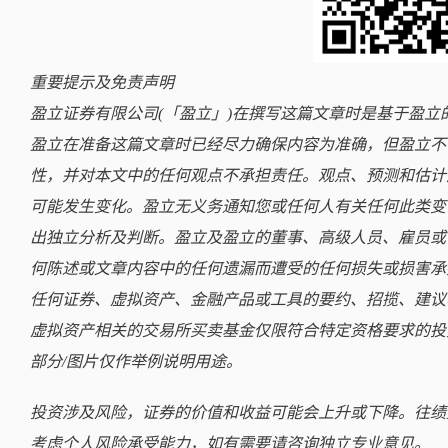
重要提示及免责声明
盈立证券有限公司(「盈立」)在撰写这篇文章时是基于盈
盈立在准备这篇文章时已经尽力确保内容为准确，但盈立不
性，并对本文中的任何观点不承担责任。观点、预测和估计
可能发生变化。盈立无义务通知您或任何人有关任何此类变
出独立分析及判断。盈立及盈立的董事、高级人员、雇员或
何陈述或文章内容中的任何遗漏而遭受的任何损失或损害承
任何证券、虚拟资产、金融产品或工具的要约、招揽、建议
虚拟资产相关的交易所买卖基金仅限符合特定资格要求的投
部分/图片仅作举例说明用途。
投资涉及风险，证券的价值和收益可能会上升或下降。往绩
考虑个人风险承受能力，如有需要请咨询独立专业意见。