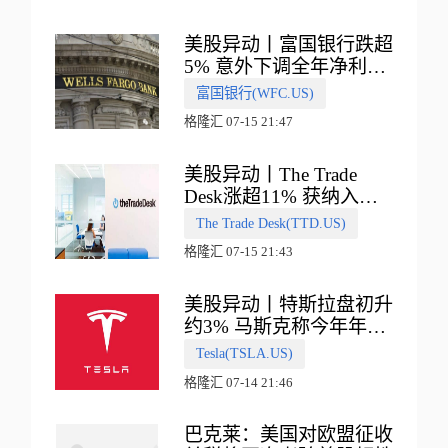
美股异动丨富国银行跌超
5% 意外下调全年净利息
收入指引
富国银行(WFC.US)
格隆汇 07-15 21:47
美股异动丨The Trade
Desk涨超11% 获纳入标
普500指数
The Trade Desk(TTD.US)
格隆汇 07-15 21:43
美股异动丨特斯拉盘初升
约3% 马斯克称今年年底
会有‘史诗级震撼’的演示
Tesla(TSLA.US)
格隆汇 07-14 21:46
巴克莱：美国对欧盟征收