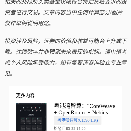
相关的交易所买卖基金仅限符合特定资格要求的投
资者进行交易。文章内容当中任何计算部分/图片
仅作举例说明用途。
投资涉及风险，证券的价值和收益可能会上升或下
降。往绩数字并非预测未来表现的指标。请审慎考
虑个人风险承受能力，如有需要请咨询独立专业意
见。
更多内容
粤港湾智算："CoreWeave
+ OpenRouter + Nebius"
多向融合的中国智算新范
粵港灣智算(01396.HK)
式
格隆汇 05-22 14:20