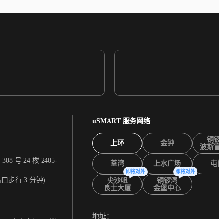
uSMART 服务网络
铜
上环
金钟
波斯
 号 24 楼 2405-
荃湾
上水广场
屯
即将对外
即将对外
出口步行 3 分钟)
尖沙咀
铜锣湾
良士大厦
金堡中心
地址：