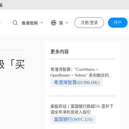
慎
于
注册/登录
开户
香港官网
简
更多内容
评级「买
粤港湾智算："CoreWeave +
OpenRouter + Nebius" 多向融合的中
国智算新范式
粵港灣智算(01396.HK)
美股异动丨富国银行跌超5% 意外下
调全年净利息收入指引
富国银行(WFC.US)