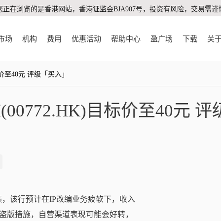
您正在浏览的是香港网站，香港证监会BJA907号，投资有风险，交易需谨
市场
机构
费用
优惠活动
帮助中心
盈广场
下载
关
标价至40元 评级「买入」
0772.HK)目标价至40元 
期业绩，该行预计在IP改编业务疲软下，收入
盗版措施，自营渠道表现可能会好转，