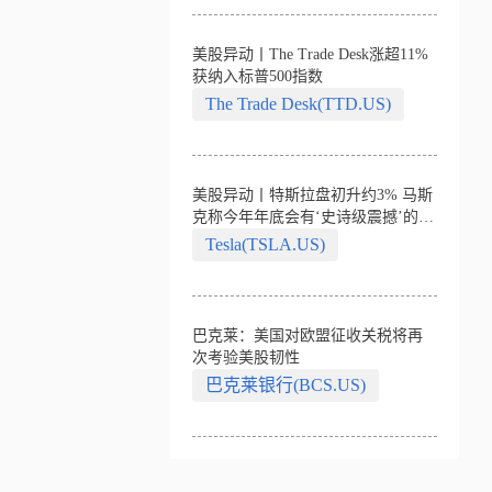
美股异动丨The Trade Desk涨超11%
获纳入标普500指数
The Trade Desk(TTD.US)
美股异动丨特斯拉盘初升约3% 马斯
克称今年年底会有‘史诗级震撼’的演
示
Tesla(TSLA.US)
巴克莱：美国对欧盟征收关税将再
次考验美股韧性
巴克莱银行(BCS.US)