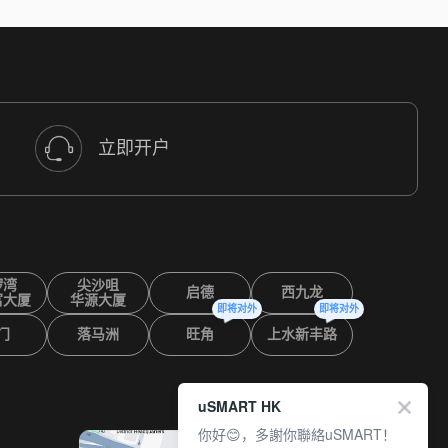
立即开户
锣湾
尖沙咀
启德
西九龙
富大厦
华源大厦
即将对外
即将对外
门
落马洲
旺角
上水新丰路
uSMART HK
你好😊，多謝你聯絡uSMART！