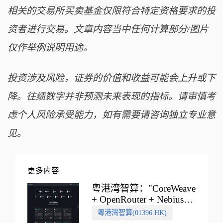
相关的交易所买卖基金仅限符合特定资格要求的投
资者进行交易。文章内容当中任何计算部分/图片
仅作举例说明用途。
投资涉及风险，证券的价值和收益可能会上升或下
降。往绩数字并非预测未来表现的指标。请审慎考
虑个人风险承受能力，如有需要请咨询独立专业意
见。
更多内容
粤港湾智算："CoreWeave
+ OpenRouter + Nebius"
多向融合的中国智算新范
粵港灣智算(01396.HK)
式