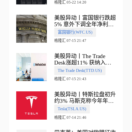
格隆汇 05-22 14:20
美股异动丨富国银行跌超
5% 意外下调全年净利息
收入指引
富国银行(WFC.US)
格隆汇 07-15 21:47
美股异动丨The Trade
Desk涨超11% 获纳入标
普500指数
The Trade Desk(TTD.US)
格隆汇 07-15 21:43
美股异动丨特斯拉盘初升
约3% 马斯克称今年年底
会有‘史诗级震撼’的演示
Tesla(TSLA.US)
格隆汇 07-14 21:46