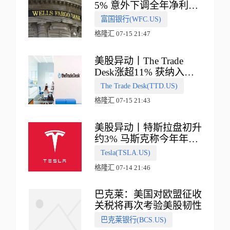
5% 意外下调全年净利息
收入指引
富国银行(WFC.US)
格隆汇 07-15 21:47
美股异动丨The Trade
Desk涨超11% 获纳入标
普500指数
The Trade Desk(TTD.US)
格隆汇 07-15 21:43
美股异动丨特斯拉盘初升
约3% 马斯克称今年年底
会有‘史诗级震撼’的演示
Tesla(TSLA.US)
格隆汇 07-14 21:46
巴克莱：美国对欧盟征收
关税将再次考验美股韧性
巴克莱银行(BCS.US)