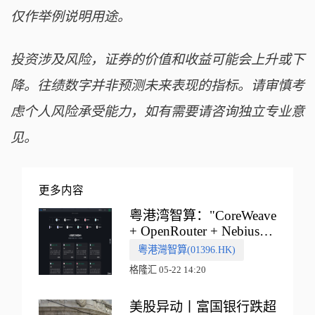
仅作举例说明用途。
投资涉及风险，证券的价值和收益可能会上升或下
降。往绩数字并非预测未来表现的指标。请审慎考
虑个人风险承受能力，如有需要请咨询独立专业意
见。
更多内容
粤港湾智算："CoreWeave
+ OpenRouter + Nebius"
多向融合的中国智算新范
粵港灣智算(01396.HK)
式
格隆汇 05-22 14:20
美股异动丨富国银行跌超