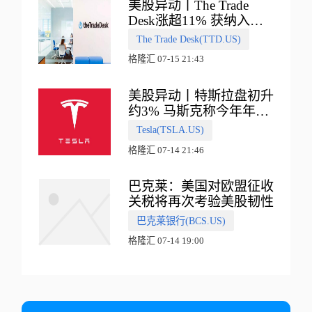
美股异动丨The Trade
Desk涨超11% 获纳入标
普500指数
The Trade Desk(TTD.US)
格隆汇 07-15 21:43
美股异动丨特斯拉盘初升
约3% 马斯克称今年年底
会有‘史诗级震撼’的演示
Tesla(TSLA.US)
格隆汇 07-14 21:46
巴克莱：美国对欧盟征收
关税将再次考验美股韧性
巴克莱银行(BCS.US)
格隆汇 07-14 19:00