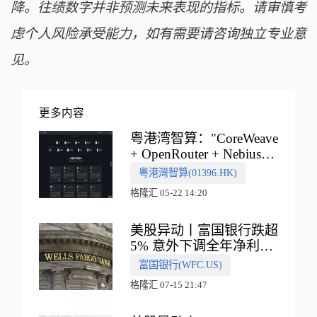
降。往绩数字并非预测未来表现的指标。请审慎考
虑个人风险承受能力，如有需要请咨询独立专业意
见。
更多内容
粤港湾智算："CoreWeave
+ OpenRouter + Nebius"
多向融合的中国智算新范
粵港灣智算(01396.HK)
式
格隆汇 05-22 14:20
美股异动丨富国银行跌超
5% 意外下调全年净利息
收入指引
富国银行(WFC.US)
格隆汇 07-15 21:47