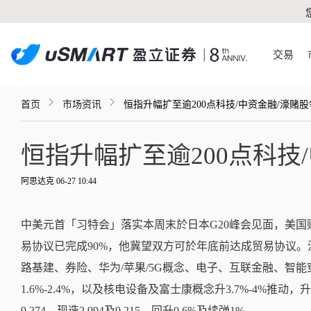
交易
首页
市场资讯
恒指升幅扩至逾200点科技/中资金融/濠赌
恒指升幅扩至逾200点科技
阿思达克 06-27 10:44
中美元首「习特会」落实本周末於日本G20峰会见面，美国
易协议已完成90%，他冀望双方可於年底前达成贸易协议。沪指
路基建、券险、华为/苹果/5G概念、电子、互联金融、智
1.6%-2.4%，以及核电设备及富士康概念升3.7%-4%推动，升幅
9,274，现造2,994及9,215，回升0.6%及续弹1%。