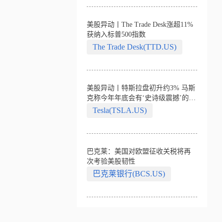
美股异动丨The Trade Desk涨超11%
获纳入标普500指数
The Trade Desk(TTD.US)
美股异动丨特斯拉盘初升约3% 马斯
克称今年年底会有‘史诗级震撼’的演
示
Tesla(TSLA.US)
巴克莱：美国对欧盟征收关税将再
次考验美股韧性
巴克莱银行(BCS.US)