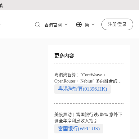
慎
于
注册/登录
香港官网
简
更多内容
粤港湾智算："CoreWeave +
OpenRouter + Nebius" 多向融合的中
国智算新范式
粵港灣智算(01396.HK)
美股异动丨富国银行跌超5% 意外下
调全年净利息收入指引
富国银行(WFC.US)