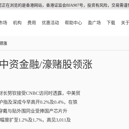
您正在浏览的是香港网站，香港证监会BJA907号，投资有风险，交易需谨
市场
机构
费用
优惠活动
帮助中心
盈广场
下载
关
股领涨
/中资金融/濠赌股领涨
财长努钦接受CNBC访问时透露，中美贸
及深成今早高开0.2%及0.4%，在铁
能穿戴与贴外围同业受捧国产芯片升
曾扩至1.2%及1,7%，高见3,011及