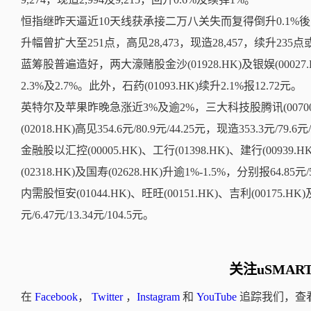
恒指继昨天逼近10天线获承接二万八关失而复得倒升0.1%後，今早
升幅曾扩大至251点，高见28,473，现造28,457，续升235点
蓝筹股普遍造好，两大濠赌股金沙(01928.HK)及银娱(00027.
2.3%及2.7%。此外，石药(01093.HK)续升2.1%报12.72元。
英特尔及苹果昨晚急涨近3%及逾2%，三大科技股腾讯(00700.H
(02018.HK)高见354.6元/80.9元/44.25元，现造353.3元/79.6
金融股以汇控(00005.HK)、工行(01398.HK)、建行(00939.
(02318.HK)及国寿(02628.HK)升逾1%-1.5%，分别报64.85元/5.
内需股恒安(01044.HK)、旺旺(00151.HK)、吉利(00175.HK)
元/6.47元/13.34元/104.5元。
关注uSMAR
在
Facebook
，
Twitter
，
Instagram
和
YouTube
追踪我们，查