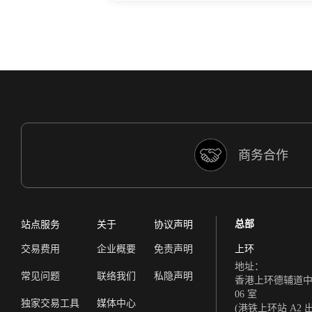
商务合作
总部
站点服务
关于
协议声明
交易费用
企业概要
免责声明
上环
地址：
常见问题
联络我们
私隐声明
香港上环德辅道中 308
06 室
独家交易工具
媒体中心
(港铁上环站 A2 