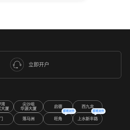
立即开户
锣湾
尖沙咀
启德
西九龙
富大厦
华源大厦
即将对外
即将对外
门
落马洲
旺角
上水新丰路