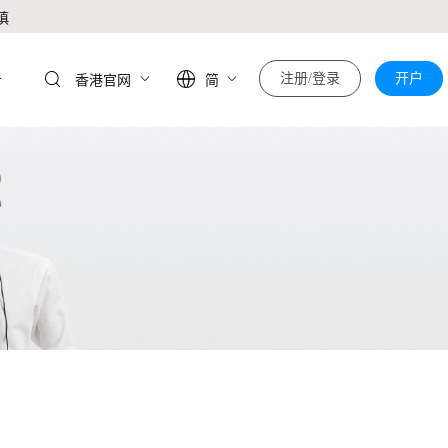
慎
于
注册/登录
开户
香港官网
简