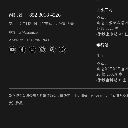
上水广场
+852 3018 4526
客服专线︰
地址：
香港上水龙琛路 39
交易日︰全日24小时 | 非交易日：9:00-18:00
1718-1721 室
邮箱︰cs@usmart.hk
(港铁上水站 A4 
WhatsApp︰+852 5989 2641
投行部
金钟
地址：
香港金钟金钟道 8
26 楼 2602A 室
(港铁金钟站 B 出
盈立证券有限公司为香港证监会持牌法团（中央编号：BJA907），持有证
类）牌照。