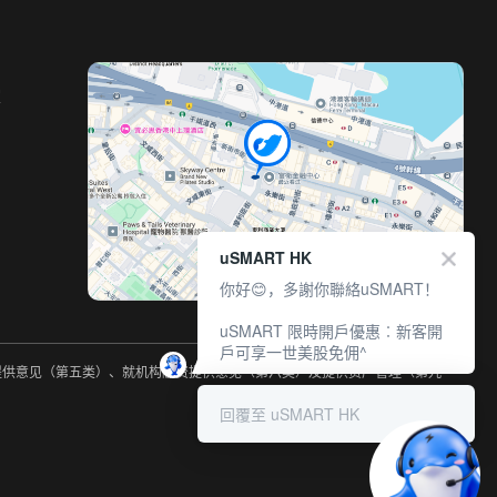
室
uSMART HK
你好😊，多謝你聯絡uSMART！
uSMART 限時開戶優惠︰新客開
戶可享一世美股免佣^
约提供意见（第五类）、就机构融资提供意见（第六类）及提供资产管理（第九
回覆至 uSMART HK