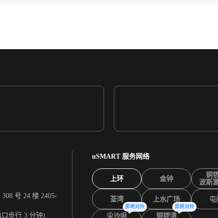
uSMART 服务网络
铜
上环
金钟
波斯
 号 24 楼 2405-
荃湾
上水广场
屯
即将对外
即将对外
出口步行 3 分钟)
尖沙咀
铜锣湾