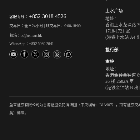
上水广场
+852 3018 4526
客服专线︰
地址：
香港上水龙琛路 39
交易日︰全日24小时 | 非交易日：9:00-18:00
1718-1721 室
邮箱︰cs@usmart.hk
(港铁上水站 A4 
WhatsApp︰+852 5989 2641
投行部
金钟
地址：
香港金钟金钟道 8
26 楼 2602A 室
(港铁金钟站 B 出
盈立证券有限公司为香港证监会持牌法团（中央编号：BJA907），持有证
类）牌照。