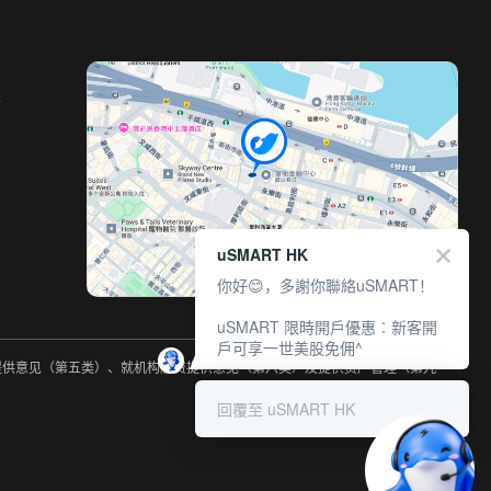
室
uSMART HK
你好😊，多謝你聯絡uSMART！
uSMART 限時開戶優惠︰新客開
戶可享一世美股免佣^
约提供意见（第五类）、就机构融资提供意见（第六类）及提供资产管理（第九
回覆至 uSMART HK