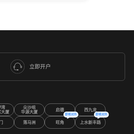
立即开户
锣湾
尖沙咀
启德
西九龙
富大厦
华源大厦
即将对外
即将对外
门
落马洲
旺角
上水新丰路