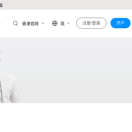
慎
于
注册/登录
开户
香港官网
简