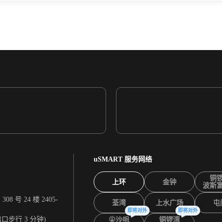
uSMART 服务网络
铜
上环
金钟
波斯
 号 24 楼 2405-
荃湾
上水广场
屯
即将对外
即将对外
出口步行 3 分钟)
尖沙咀
铜锣湾