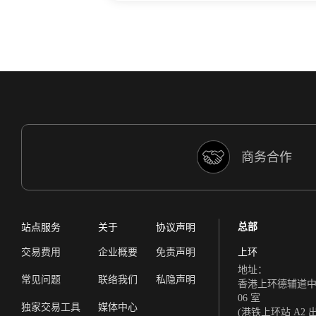
商务合作
总部
站点服务
关于
协议声明
交易费用
企业概要
免责声明
上环
地址：
常见问题
联络我们
私隐声明
香港上环德辅道中 308
06 室
独家交易工具
媒体中心
(港铁上环站 A2 