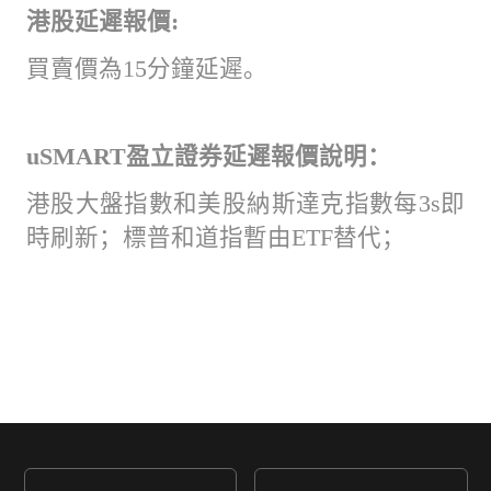
港股延遲報價
:
買賣價為15分鐘延遲。
uSMART盈立證券延遲報價說明：
港股大盤指數和美股納斯達克指數每3s即
時刷新；標普和道指暫由ETF替代；