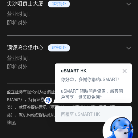
尖沙咀良士大厦
即将对外
营业时间：
即将对外
铜锣湾金堡中心
即将对外
营业时间：
即将对外
uSMART HK
你好😊，多謝你聯絡uSMART！
uSMART 限時開戶優惠︰新客開
盈立证券有限公司为香港证监会持牌法团（中央编号：
戶可享一世美股免佣^
BJA907），持有证券交易（第一类）、期货合约交易（第二
类）、就证券提供意见（第四类）、就期货合约提供意见（第五
回覆至 uSMART HK
类）、就机构融资提供意见（第六类）及提供资产管理（第九类）
牌照。