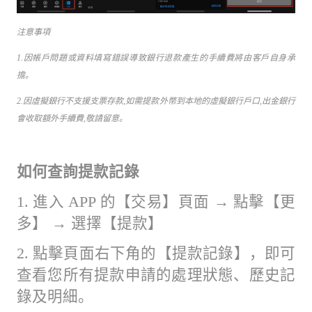
注意事項
1.因帳戶問題或資料填寫錯誤導致銀行退款產生的手續費將由客戶自身承
擔。
2.因虛擬銀行不支援支票存款,如需提款外幣到本地的虛擬銀行戶口,出金銀行
會收取額外手續費,敬請留意。
如何查詢提款記錄
1. 進入 APP 的【交易】頁面 → 點擊【更
多】 → 選擇【
提款
】
2. 點擊
頁面右下角
的【提款記錄】，即可
查看您所有提款申請的處理狀態、歷史記
錄及明細。