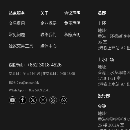
总部
站点服务
关于
协议声明
交易费用
企业概要
免责声明
上环
地址：
常见问题
联络我们
私隐声明
香港上环德辅道中 308
06 室
独家交易工具
媒体中心
(港铁上环站 A2 
上水广场
+852 3018 4526
客服专线︰
地址：
香港上水龙琛路 39
交易日︰全日24小时 | 非交易日：9:00-18:00
1718-1721 室
邮箱︰cs@usmart.hk
(港铁上水站 A4 
WhatsApp︰+852 5989 2641
投行部
金钟
地址：
香港金钟金钟道 8
26 楼 2602A 室