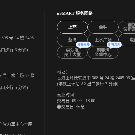
uSMART 服务网络
铜
上环
金钟
波斯
 号 24 楼 2405-
荃湾
上水广场
屯
即将对外
即将对外
出口步行 3 分钟)
尖沙咀
铜锣湾
良士大厦
金堡中心
地址：
 号上水广场 17 楼
香港上环德辅道中 308 号 24 楼 2405-06 
(港铁上环站 A2 出口步行 3 分钟)
出口步行 5 分钟)
营业时间：
交易日: 09:00 - 18:00
非交易日: 休息
9 号力宝中心一座