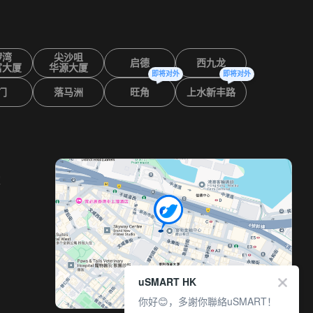
锣湾
尖沙咀
启德
西九龙
富大厦
华源大厦
即将对外
即将对外
门
落马洲
旺角
上水新丰路
室
uSMART HK
你好😊，多謝你聯絡uSMART！