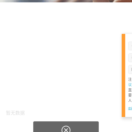
议
要
人
密
暂无数据