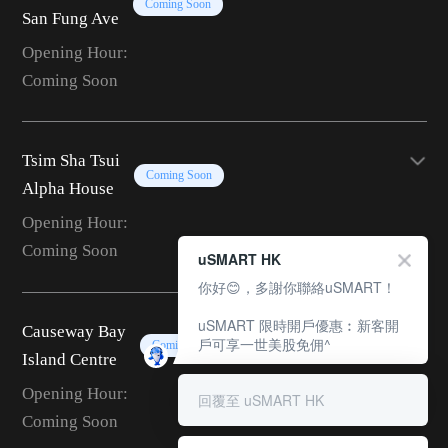
Coming Soon
San Fung Ave
Opening Hour:
Coming Soon
Tsim Sha Tsui
Coming Soon
Alpha House
Opening Hour:
Coming Soon
uSMART HK
你好😊，多謝你聯絡uSMART！
uSMART 限時開戶優惠︰新客開
Causeway Bay
戶可享一世美股免佣^
Coming Soon
Island Centre
Opening Hour:
回覆至 uSMART HK
Coming Soon