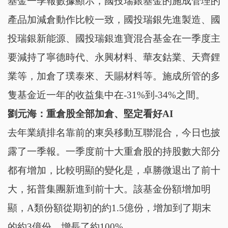
基金一季報數據顯示，國投瑞銀基金的施成管理的
產品加減倉動作比較一致，國投瑞銀先進製造、國
投瑞銀新能源、國投瑞銀進寶混合基金在一季度主
要減持了寧德時代、永興材料、華友鈷業、天齊鋰
業等，加倉了璞泰來、天賜材料等。施成所管的多
隻基金近一年的收益集中在-31%到-34%之間。
劉元海
：重倉股全部加倉、堅定看好AI
去年業績排名靠前的東吳移動互聯混合，今日也披
露了一季報。一季度前十大重倉股的持股數大部分
都有增加，比較明顯的變化是，卓勝微退出了前十
大，拓普集團新進到前十大。該基金份額增加明
顯，A類份額從期初的約1.5億份，增加到了期末
的約3億份，增長了約100%。