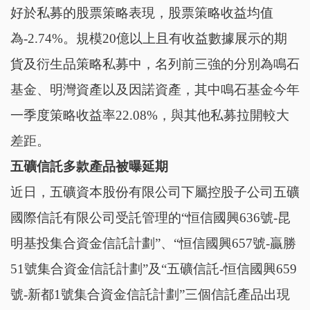
好於私募的股票策略表現，股票策略收益均值
為-2.74%。規模20億以上且有收益數據展示的期
貨及衍生品策略私募中，名列前三強的分別為鳴石
基金、明灣資產以及因諾資產，其中鳴石基金今年
一季度策略收益率22.08%，與其他私募拉開較大
差距。
五礦信託多款產品被曝延期
近日，五礦資本股份有限公司下屬控股子公司五礦
國際信託有限公司受託管理的“恒信國興636號-昆
明基投集合資金信託計劃”、“恒信國興657號-贏勝
51號集合資金信託計劃”及“五礦信託-恒信國興659
號-新都1號集合資金信託計劃”三個信託產品出現