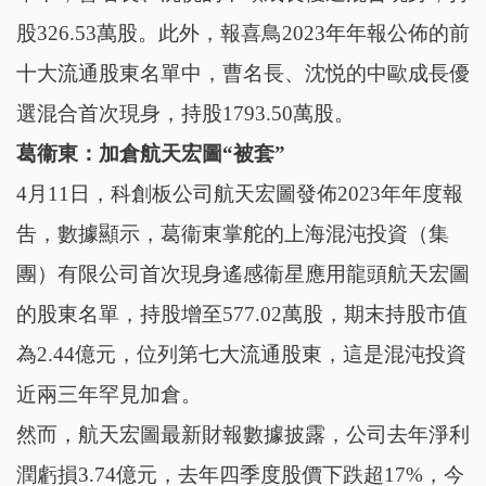
股326.53萬股。此外，報喜鳥2023年年報公佈的前
十大流通股東名單中，曹名長、沈悦的中歐成長優
選混合首次現身，持股1793.50萬股。
葛衞東
：加倉航天宏圖
“被套”
4月11日，科創板公司航天宏圖發佈2023年年度報
吿，數據顯示，葛衞東掌舵的上海混沌投資（集
團）有限公司首次現身遙感衞星應用龍頭航天宏圖
的股東名單，持股增至577.02萬股，期末持股市值
為2.44億元，位列第七大流通股東，這是混沌投資
近兩三年罕見加倉。
然而，航天宏圖最新財報數據披露，公司去年淨利
潤虧損3.74億元，去年四季度股價下跌超17%，今