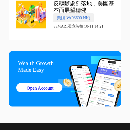
反壟斷處罰落地，美團基
本面展望穩健
美团-W(03690.HK)
uSMART盈立智投 10-11 14:21
Wealth Growth

Made Easy
Open Account