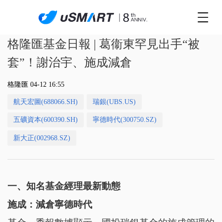
格隆匯基金日報 | 葛衞東罕見出手“被
套”！謝治宇、施成減倉
格隆匯 04-12 16:55
航天宏圖(688066.SH)
瑞銀(UBS.US)
五礦資本(600390.SH)
寧德時代(300750.SZ)
新大正(002968.SZ)
一、
知名基金經理最新動態
施成
：減倉寧德時代