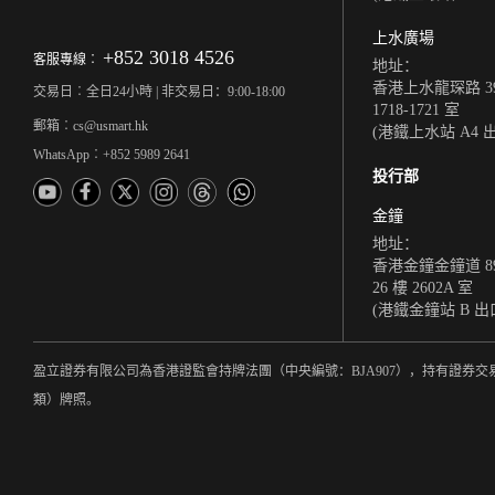
上水廣場
+852 3018 4526
客服專線︰
地址：
香港上水龍琛路 39
交易日︰全日24小時 | 非交易日：9:00-18:00
1718-1721 室
郵箱︰cs@usmart.hk
(港鐵上水站 A4 
WhatsApp︰+852 5989 2641
投行部
金鐘
地址：
香港金鐘金鐘道 8
26 樓 2602A 室
(港鐵金鐘站 B 出
盈立證券有限公司為香港證監會持牌法團（中央編號：BJA907），持有證券交
類）牌照。