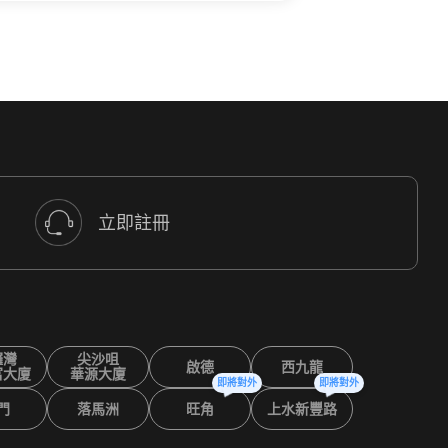
立即註冊
鑼灣
尖沙咀
啟德
西九龍
富大廈
華源大廈
即將對外
即將對外
門
落馬洲
旺角
上水新豐路