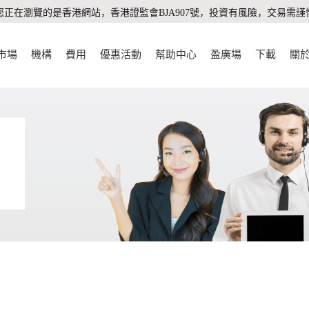
您正在瀏覽的是香港網站，香港證監會BJA907號，投資有風險，交易需謹
市場
機構
費用
優惠活動
幫助中心
盈廣場
下載
關