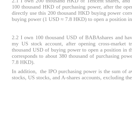
2.1 I own 200 thousand HKD of Tencent shares, and
100 thousand HKD of purchasing power, after the open
directly use this 200 thousand HKD buying power cor
buying power (1 USD
≈
7.8 HKD) to open a position in
2.2 I own 100 thousand USD of BABAshares and have
my US stock account, after opening cross-market tra
thousand USD of buying power to open a position in 
corresponds to about 380 thousand of purchasing pow
7.8 HKD).
In addition, the IPO purchasing power is the sum of 
stocks, US stocks, and A-shares accounts, excluding th