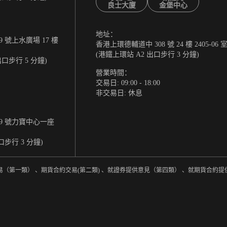
良士大廈
金堡中心
地址：
 號上水廣場 17 樓
香港上環德輔道中 308 號 24 樓 2405-06 
(港鐵上環站 A2 出口步行 3 分鐘)
出口步行 5 分鐘)
營業時間：
交易日: 09:00 - 18:00
非交易日: 休息
9 號力寶中心一座
口步行 3 分鐘)
易（第一類） 、期貨合約交易(第二類) 、就證券提供意見（第四類） 、就期貨合約