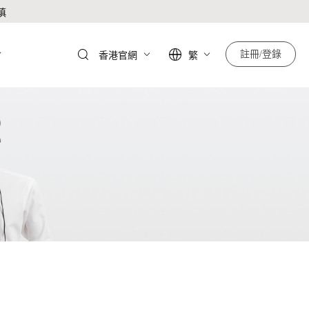
慎
於
註冊/登錄
香港官網
繁