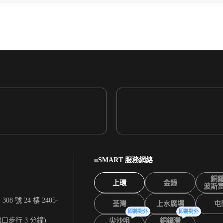
uSMART 服務網絡
銅
上環
金鐘
波斯
 號 24 樓 2405-
荃灣
上水廣場
屯
即將對外
即將對外
出口步行 3 分鐘)
尖沙咀
銅鑼灣