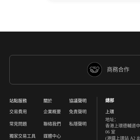
商務合作
總部
站點服務
關於
協議聲明
交易費用
企業概要
免責聲明
上環
地址：
常見問題
聯絡我們
私隱聲明
香港上環德輔道中 308
06 室
獨家交易工具
媒體中心
(港鐵上環站 A2 