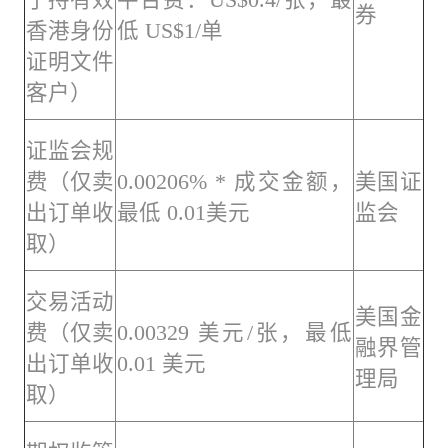
券
香港身份
低 US$1/单
证明文件
客户）
证监会规
费（仅卖
0.00206% * 成交金额，
美国证
出订单收
最低 0.01美元
监会
取）
交易活动
美国金
费（仅卖
0.00329 美元/张，最低
融界管
出订单收
0.01 美元
理局
取）