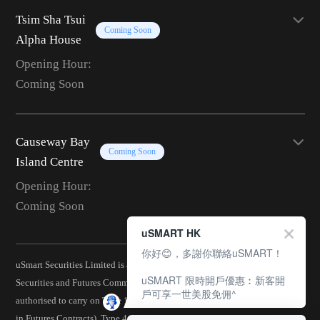
Tsim Sha Tsui
Coming Soon
Alpha House
Opening Hour:
Coming Soon
Causeway Bay
Coming Soon
Island Centre
Opening Hour:
Coming Soon
uSMART HK
你好😊，多謝你聯絡uSMART！
uSmart Securities Limited is a corporation licensed by the Hong Kong
uSMART 限時開戶優惠︰新客開
Securities and Futures Commission (CE No.: BJA907) and is
戶可享一世美股免佣^
authorised to carry on Type 1 (Dealing in Securities), Type 2 (Dealing
in Futures Contracts), Type 4 (Advising on Securities), Type 5