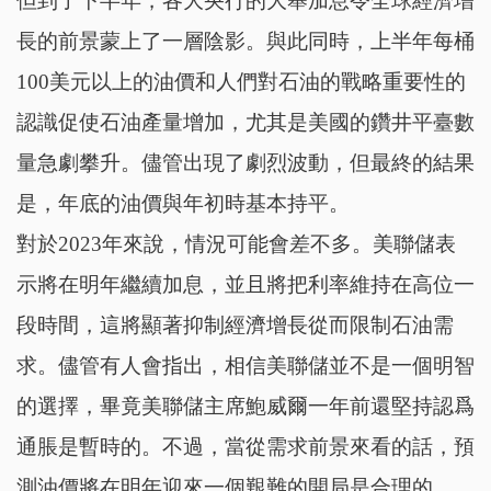
但到了下半年，各大央行的大舉加息令全球經濟增
長的前景蒙上了一層陰影。與此同時，上半年每桶
100美元以上的油價和人們對石油的戰略重要性的
認識促使石油產量增加，尤其是美國的鑽井平臺數
量急劇攀升。儘管出現了劇烈波動，但最終的結果
是，年底的油價與年初時基本持平。
對於2023年來說，情況可能會差不多。美聯儲表
示將在明年繼續加息，並且將把利率維持在高位一
段時間，這將顯著抑制經濟增長從而限制石油需
求。儘管有人會指出，相信美聯儲並不是一個明智
的選擇，畢竟美聯儲主席鮑威爾一年前還堅持認爲
通脹是暫時的。不過，當從需求前景來看的話，預
測油價將在明年迎來一個艱難的開局是合理的。