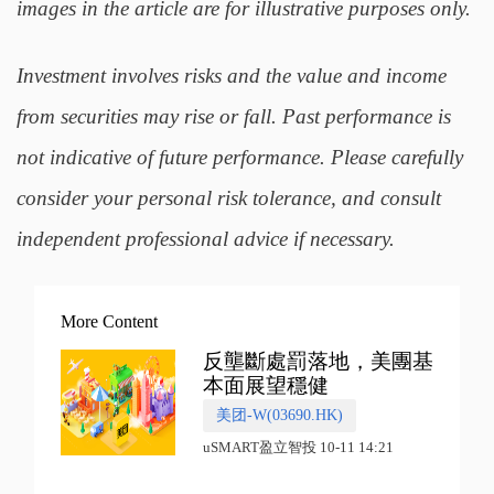
images in the article are for illustrative purposes only.
Investment involves risks and the value and income
from securities may rise or fall. Past performance is
not indicative of future performance. Please carefully
consider your personal risk tolerance, and consult
independent professional advice if necessary.
More Content
反壟斷處罰落地，美團基
本面展望穩健
美团-W(03690.HK)
uSMART盈立智投 10-11 14:21