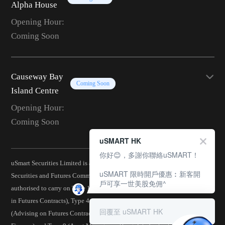
Alpha House
Opening Hour:
Coming Soon
Causeway Bay
Coming Soon
Island Centre
Opening Hour:
Coming Soon
uSMART HK
你好😊，多謝你聯絡uSMART！
uSmart Securities Limited is a corporation licensed by the Hong Kong
uSMART 限時開戶優惠︰新客開
Securities and Futures Commission (CE No.: BJA907) and is
戶可享一世美股免佣^
authorised to carry on Type 1 (Dealing in Securities), Type 2 (Dealing
in Futures Contracts), Type 4 (Advising on Securities), Type 5
回覆至 uSMART HK
(Advising on Futures Contracts), Type 6 (Advising on Corporate