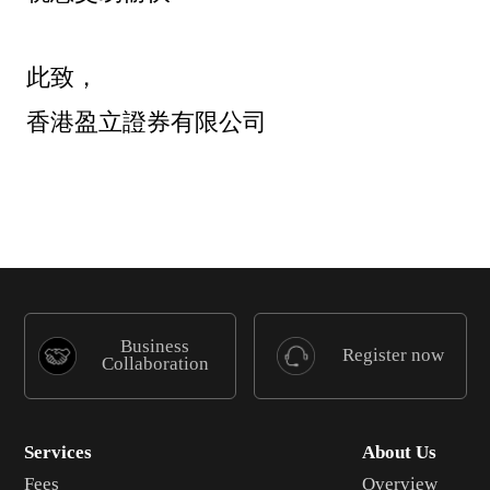
此致，
香港盈立證券有限公司
Business
Register now
Collaboration
Services
About Us
Fees
Overview