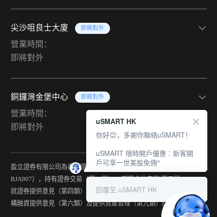
尖沙咀良士大廈
即將對外
營業時間：
即將對外
銅鑼灣金堡中心
即將對外
營業時間：
uSMART HK
即將對外
你好😊，多謝你聯絡uSMART！
uSMART 限時開戶優惠︰新客開
戶可享一世美股免佣^
盈立證券有限公司為香港證監會持牌法團（中央編號：
BJA907），持有證券交易（第一類） 、期貨合約交易(第二類) 、
回覆至 uSMART HK
就證券提供意見（第四類） 、就期貨合約提供意見(第五類) 、就機
構融資提供意見（第六類）及提供資產管理（第九類）牌照。